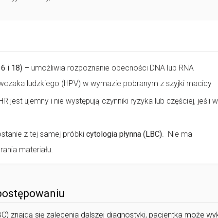
6 i 18) –
umożliwia rozpoznanie obecności DNA lub RNA
zaka ludzkiego (HPV) w wymazie pobranym z szyjki macicy
HR jest ujemny i nie występują czynniki ryzyka lub częściej, jeśli 
ostanie z tej samej próbki
cytologia płynna (LBC)
. Nie ma
ania materiału.
 postępowaniu
LBC) znajdą się zalecenia dalszej diagnostyki, pacjentka może w