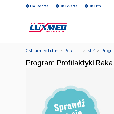
Dla Pacjenta
Dla Lekarza
Dla Firm
CM Luxmed Lublin
>
Poradnie
>
NFZ
>
Progra
Program Profilaktyki Raka