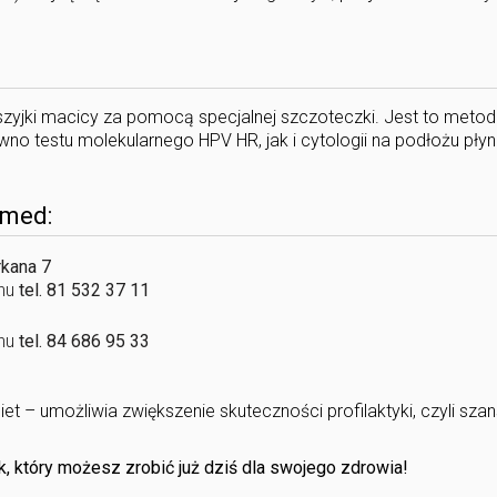
szyjki macicy za pomocą specjalnej szczoteczki. Jest to meto
wno testu molekularnego HPV HR, jak i cytologii na podłożu pły
xmed:
rkana 7
inu
tel. 81 532 37 11
inu
tel. 84 686 95 33
 – umożliwia zwiększenie skuteczności profilaktyki, czyli szan
k, który możesz zrobić już dziś dla swojego zdrowia!