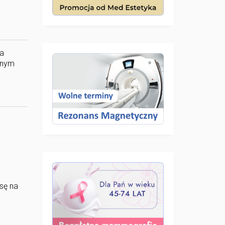
da
nnym
sę na