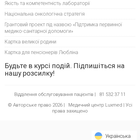
Якість та компетентність лабораторії
Національна онкологічна стратегія
Грантовий проект під назвою «Підтримка первинної
медико-санітарної допомоги»
Картка великої родини
Картка для пенсіонерів Любліна
Будьте в курсі подій. Підпишіться на
нашу розсилку!
Відділення обслуговування пацієнтів |
81 532 37 11
© Авторське право 2026 |
Медичний центр Luxmed
| Усі
права захищено
Українська
Українська