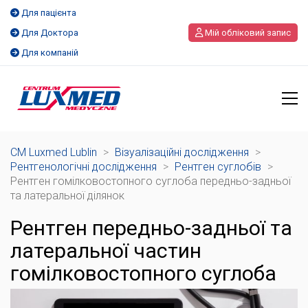
Для пацієнта
Для Доктора
Мій обліковий запис
Для компаній
CM Luxmed Lublin
>
Візуалізаційні дослідження
>
Рентгенологічні дослідження
>
Рентген суглобів
>
Рентген гомілковостопного суглоба передньо-задньої
та латеральної ділянок
Рентген передньо-задньої та
латеральної частин
гомілковостопного суглоба