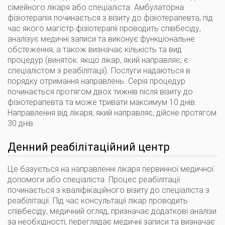
сімейного лікаря або спеціаліста. Амбулаторна
фізіотерапія починається з візиту до фізіотерапевта, під
час якого магістр фізіотерапії проводить співбесіду,
аналізує медичні записи та виконує функціональне
обстеження, а також визначає кількість та вид
процедур (виняток: якщо лікар, який направляє, є
спеціалістом з реабілітації). Послуги надаються в
порядку отримання направлень. Серія процедур
починається протягом двох тижнів після візиту до
фізіотерапевта та може тривати максимум 10 днів.
Направлення від лікаря, який направляє, дійсне протягом
30 днів.
Денний реабілітаційний центр
Це базується на направленні лікаря первинної медичної
допомоги або спеціаліста. Процес реабілітації
починається з кваліфікаційного візиту до спеціаліста з
реабілітації. Під час консультації лікар проводить
співбесіду, медичний огляд, призначає додаткові аналізи
за необхідності, переглядає медичні записи та визначає