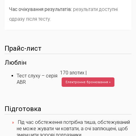
Час очікування результатів:
результати доступні
одразу після тесту.
Прайс-лист
Люблін
170 злотих |
Тест слуху – серія
ABR
Електронне бронювання »
Підготовка
Під час обстеження потрібна тиша, обстежуваний
не може жувати чи ковтати, а очі заплющені, щоб
зменшити зорові подразники.