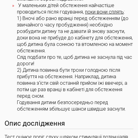
У маленьких дітей обстеження найчастіше
проводиться після годування,
поки вони сплять
:
1) Вночі або рано вранці перед обстеженням (до
звичайного часу пробудження) необхідно
розбудити дитину та не давати їй знову заснути,
доки вона не прибуде до кабінету для обстеження,
щоб дитина була сонною та втомленою на момент
обстеження.
Слід подбати про те, щоб дитина не заснула під час
дороги!
2) Дитина повинна бути трохи голодною після
прибуття на обстеження. Наприклад, дитина
повинна з'їсти свій останній прийом їжі ввечері, а
потім ще раз вранці в кабінеті для обстеження
перед сном.
Годування дитини безпосередньо перед
обстеженням збільшує шанси швидше заснути.
Опис дослідження
Тест оцінює поріг слуху шляхом стимуляції потенціалів