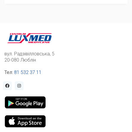
вул. Радзівілловська, 5
20-080 Люблін
Тел
:
81 532 37 11