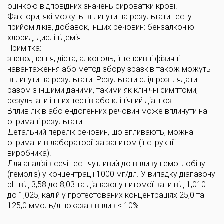
оцінкою відповідних значень сироватки крові.
Фактори, які можуть вплинути на результати тесту:
прийом ліків, добавок, інших речовин: бензалконію
хлорид, дисліпідемія.
Примітка:
зневоднення, дієта, алкоголь, інтенсивні фізичні
навантаження або метод збору зразків також можуть
вплинути на результати. Результати слід розглядати
разом з іншими даними, такими як клінічні симптоми,
результати інших тестів або клінічний діагноз.
Вплив ліків або ендогенних речовин може вплинути на
отримані результати.
Детальний перелік речовин, що впливають, можна
отримати в лабораторії за запитом (інструкції
виробника).
Для аналізів сечі тест чутливий до впливу гемоглобіну
(гемоліз) у концентрації 1000 мг/дл. У випадку діапазону
pH від 3,58 до 8,03 та діапазону питомої ваги від 1,010
до 1,025, калій у протестованих концентраціях 25,0 та
125,0 ммоль/л показав вплив ≤ 10%.