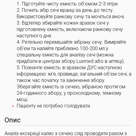
1. Підготуйте чисту ємність об'ємом 2-3 літри.
2. Почніть збір сечі вранці за день до тесту.
Використовуйте ранкову сечу та мочіться вночі.
3. Відтепер збирайте кожен зразок сечі у
підготовлену ємність, включаючи ранкову сечу
наступного дня.
4. Ретельно перемішайте зібрану сечу. Виміряйте
об'єм та налийте приблизно 100-200 мл у
спеціальну ємність для аналізу сечі (можна
придбати в центрах збору Luxmed або в аптеці).
5. Позначте ємність зі зразком ДУС наступною
інформацією: ім'я, прізвище, загальний об'єм сечі, а
також час початку та закінчення збору.
Зберігайте ємність із сечею, зібраною протягом
24-годинного збору, у прохолодному, темному
місці.
Пацієнту не потрібно голодувати.
Опис
Аналіз екскреції калію з сечею слід проводити разом з