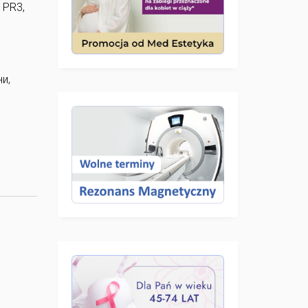
 PR3,
и,