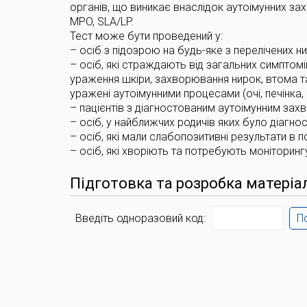
органів, що виникає внаслідок аутоімунних зах
MPO, SLA/LP.
Тест може бути проведений у:
– осіб з підозрою на будь-яке з перелічених 
– осіб, які страждають від загальних симптомів
ураження шкіри, захворювання нирок, втома т
уражені аутоімунними процесами (очі, печінка, н
– пацієнтів з діагностованим аутоімунним зах
– осіб, у найближчих родичів яких було діагн
– осіб, які мали слабопозитивні результати в п
– осіб, які хворіють та потребують моніторингу
Підготовка та розробка матеріа
Введіть одноразовий код:
П