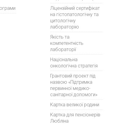
рограми
Ліцензійний сертифікат
на гістопатологічну та
цитологічну
лабораторію
Якість та
компетентність
лабораторії
Національна
онкологічна стратегія
Грантовий проект під
назвою «Підтримка
первинної медико-
санітарної допомоги»
Картка великої родини
Картка для пенсіонерів
Любліна