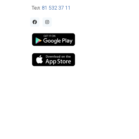
Тел
:
81 532 37 11