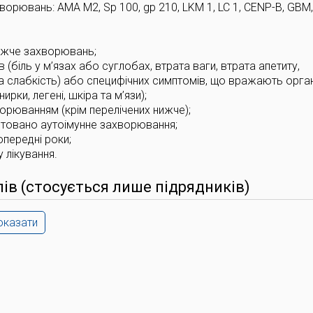
ворювань: AMA M2, Sp 100, gp 210, LKM 1, LC 1, CENP-B, GBM,
нижче захворювань;
 (біль у м’язах або суглобах, втрата ваги, втрата апетиту,
а слабкість) або специфічних симптомів, що вражають орган
ирки, легені, шкіра та м’язи);
ворюванням (крім перелічених нижче);
остовано аутоімунне захворювання;
опередні роки;
 лікування.
лів (стосується лише підрядників)
оказати