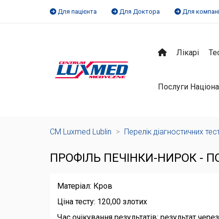
Для пацієнта
Для Доктора
Для компан
Лікарі
Те
Послуги Націона
CM Luxmed Lublin
>
Перелік діагностичних тес
ПРОФІЛЬ ПЕЧІНКИ-НИРОК - П
Матеріал: Кров
Ціна тесту: 120,00 злотих
Час очікування результатів: результат через