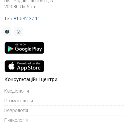
вул. Радзівілловська, 5
20-080 Люблін
Тел
:
81 532 37 11
Консультаційні центри
Кардіологія
Стоматологія
Неврологія
Гінекологія