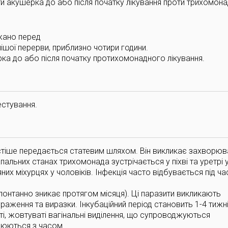
и акушерка до або після початку лікування проти трихомона
ажано перед
ішої перерви, приблизно чотири години.
ка до або після початку протихомонадного лікування.
естування.
частіше передається статевим шляхом. Він викликає захворюв
пальних станах трихомонада зустрічається у піхві та уретрі у
яних міхурцях у чоловіків. Інфекція часто відбувається під ча
нтанно зникає протягом місяця). Ці паразити викликають
раження та виразки. Інкубаційний період становить 1-4 тижні
сті, жовтуваті вагінальні виділення, що супроводжуються
илюються з часом