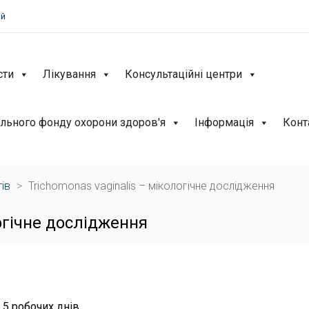
ій
сти
Лікування
Консультаційні центри
льного фонду охорони здоров'я
Інформація
Конт
тів
>
Trichomonas vaginalis – мікологічне дослідження
огічне дослідження
 5 робочих днів