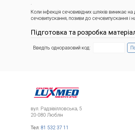
.
Коли інфекція сечовивідних шляхів виникає на д
сечовипускання, позиви до сечовипускання і н
Підготовка та розробка матеріа
Введіть одноразовий код:
П
вул. Радзівілловська, 5
20-080 Люблін
Тел
:
81 532 37 11