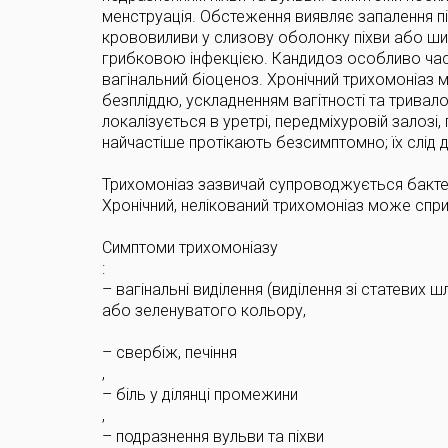
менструація. Обстеження виявляє запалення піх
крововиливи у слизову оболонку піхви або ш
грибковою інфекцією. Кандидоз особливо част
вагінальний біоценоз. Хронічний трихомоніаз
безпліддю, ускладненням вагітності та тривалос
локалізується в уретрі, передміхуровій залозі,
найчастіше протікають безсимптомно; їх слід д
Трихомоніаз зазвичай супроводжується бактері
Хронічний, нелікований трихомоніаз може сприч
Симптоми трихомоніазу
:
– вагінальні виділення (виділення зі статевих 
або зеленуватого кольору,
– свербіж, печіння
,
– біль у ділянці промежини
,
– подразнення вульви та піхви