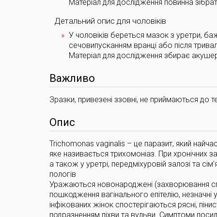
Матеріал для дослідження повинна зібрат
Детальний опис для чоловіків
У чоловіків береться мазок з уретри, б
сечовипусканням вранці або після тривал
Матеріал для дослідження збирає акушер
Важливо
Зразки, привезені ззовні, не приймаються до т
Опис
Trichomonas vaginalis – це паразит, який най
яке називається трихомоніаз. При хронічних за
а також у уретрі, передміхуровій залозі та сім'
пологів
Уражаються новонароджені (захворювання спо
пошкодження вагінального епітелію, незначні у
інфікованих жінок спостерігаються рясні, піни
подразненням піхви та вульви. Симптоми пос