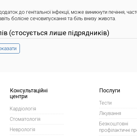
одаток до генітальної інфекції, може виникнути печіння, част
авіть болісне сечовипускання та біль внизу живота.
лів (стосується лише підрядників)
оказати
Консультаційні
Послуги
центри
Тести
Кардіологія
Лікування
Стоматологія
Безкоштовні
Неврологія
профілактичні п