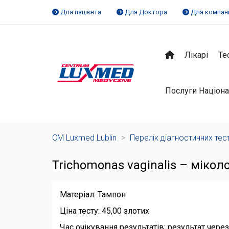
Для пацієнта
Для Доктора
Для компан
Лікарі
Те
Послуги Націона
CM Luxmed Lublin
>
Перелік діагностичних тес
Trichomonas vaginalis – мікол
Матеріал: Тампон
Ціна тесту: 45,00 злотих
Час очікування результатів: результат через