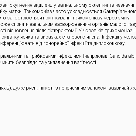
ви, скупчення виділень у вагінальному склепінні та незначні
ийку матки. Трихомоніаз часто ускладнюється бактеріально
о загострюється при лікуванні трихомоніазу через зміну
 може сприяти запальним захворюванням органів малого таз
ті відновлення після гістеректомії. У чоловіків трихомоніаз і
 придатку яєчка та виразках статевого члена. Інфекції у чолов
иференціювати від гонорейної інфекції та диплококкозу.
альними та грибковими інфекціями (наприклад, Candida albi
инити безпліддя та ускладнення вагітності.
шляхів): дуже рясні, пінисті, з неприємним запахом, зазвичай 