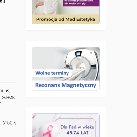
ди.
ання,
 жінок,
с
. У 50%