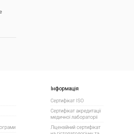
е
Інформація
Сертифікат ISO
Сертифікат акредитації
медичної лабораторії
рограми
Ліцензійний сертифікат
на гістопатологічну та