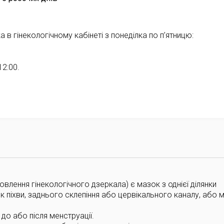
в гінекологічному кабінеті з понеділка по п’ятницю:
12:00.
влення гінекологічного дзеркала) є мазок з однієї ділянки
нок піхви, заднього склепіння або цервікального каналу, або 
і до або після менструації.