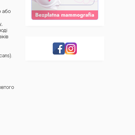
ю або
у,
ноді
іків
cans).
жовтого