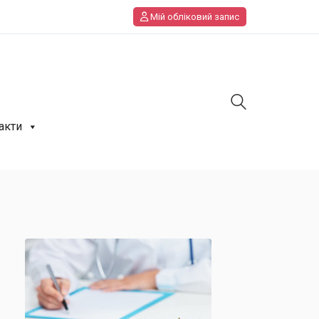
Мій обліковий запис
акти