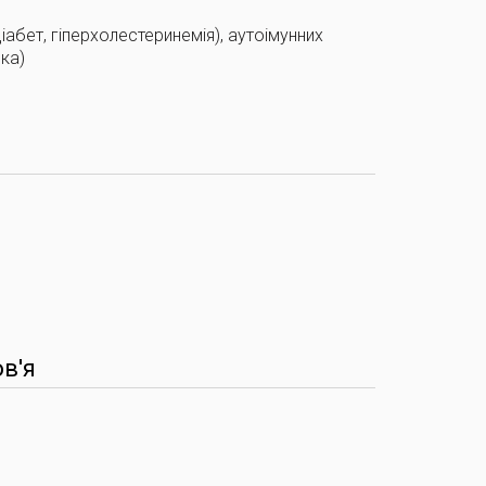
іабет, гіперхолестеринемія), аутоімунних
ка)
в'я