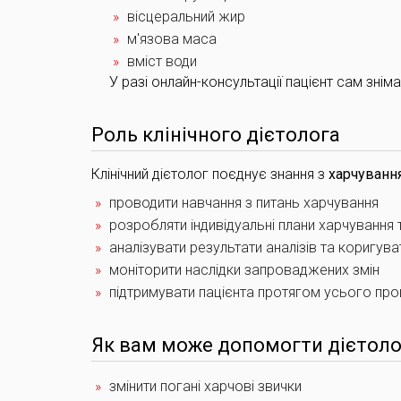
вісцеральний жир
м'язова маса
вміст води
У разі онлайн-консультації пацієнт сам знімає
Роль клінічного дієтолога
Клінічний дієтолог поєднує знання з
харчування
проводити навчання з питань харчування
розробляти індивідуальні плани харчування
аналізувати результати аналізів та коригув
моніторити наслідки запроваджених змін
підтримувати пацієнта протягом усього пр
Як вам може допомогти дієтоло
змінити погані харчові звички