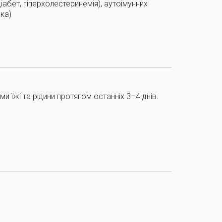
іабет, гіперхолестеринемія), аутоімунних
ка)
ми їжі та рідини протягом останніх 3–4 днів.