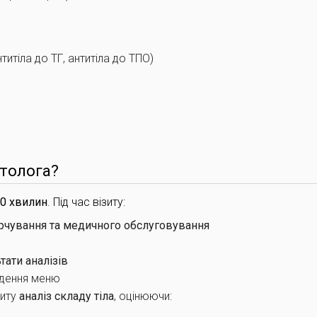
титіла до ТГ, антитіла до ТПО)
єтолога?
0 хвилин
. Під час візиту:
арчування та медичного обслуговування
тати аналізів
едення меню
зиту
аналіз складу тіла
, оцінюючи: