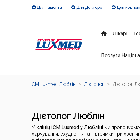
Для пацієнта
Для Доктора
Для компан
Лікарі
Те
Послуги Націона
CM Luxmed Люблін
>
Дієтолог
>
Дієтолог Л
Дієтолог Люблін
У
клініці CM Luxmed у Любліні
ми пропонуємо 
харчування, схуднення та підтримки при хроні