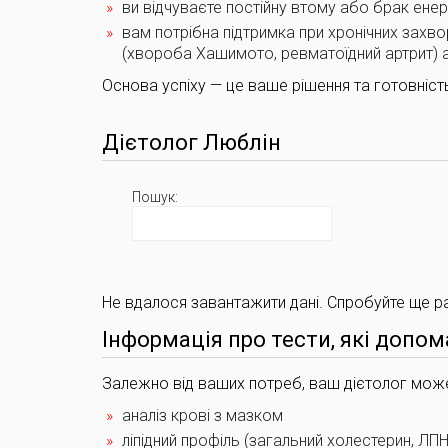
ви відчуваєте постійну втому або брак енерг
вам потрібна підтримка при хронічних захвор
(хвороба Хашимото, ревматоїдний артрит) 
Основа успіху — це ваше рішення та готовніст
Дієтолог Люблін
Пошук:
Не вдалося завантажити дані. Спробуйте ще р
Інформація про тести, які допом
Залежно від ваших потреб, ваш дієтолог може 
аналіз крові з мазком
ліпідний профіль (загальний холестерин, ЛП