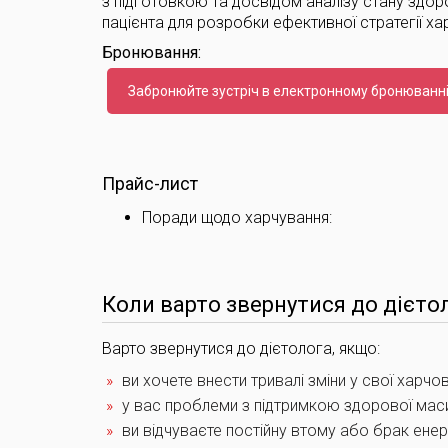
з підготовкою та досвідом аналізу стану здоров
пацієнта для розробки ефективної стратегії ха
Бронювання:
Забронюйте зустріч в електронному бронюванні
Прайс-лист
Поради щодо харчування:
Коли варто звернутися до дієто
Варто звернутися до дієтолога, якщо:
ви хочете внести тривалі зміни у свої харчов
у вас проблеми з підтримкою здорової маси 
ви відчуваєте постійну втому або брак енерг