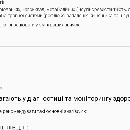
ії
юваннях, наприклад, метаболічних (інсулінорезистентність, д
або травної системи (рефлюкс, запалення кишечника та шлун
ь співпрацювати у зміні ваших звичок.
аз.
агають у діагностиці та моніторингу здоро
рекомендувати такі основні аналізи, як:
НЩ, ЛПВЩ, ТГ)