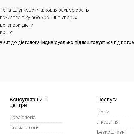
унних та шлунково-кишкових захворювань
 похилого віку або хронічно хворих
веганські дієти
ування
ізит до дієтолога
індивідуально підлаштовується
під потре
Консультаційні
Послуги
центри
Тести
Кардіологія
Лікування
Стоматологія
Безкоштовні