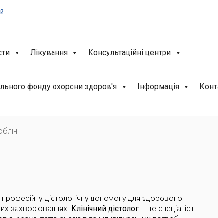
ій
сти
Лікування
Консультаційні центри
льного фонду охорони здоров'я
Інформація
Конт
юблін
професійну дієтологічну допомогу для здорового
чних захворюваннях.
Клінічний дієтолог
– це спеціаліст