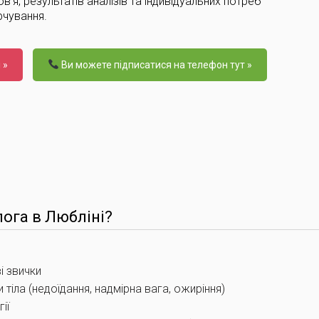
'я, результатів аналізів та індивідуальних потреб
рчування.
 »
Ви можете підписатися на телефон тут »
лога в Любліні?
і звички
тіла (недоїдання, надмірна вага, ожиріння)
ії