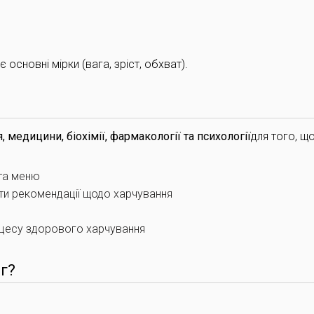
 основні мірки (вага, зріст, обхват).
, медицини, біохімії, фармакології та психології
для того, що
 та меню
ати рекомендації щодо харчування
оцесу здорового харчування
г?