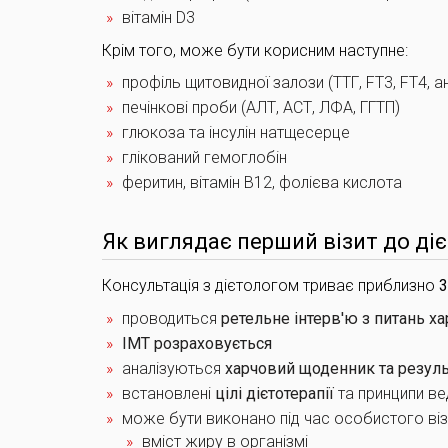
вітамін D3
Крім того, може бути корисним наступне:
профіль щитовидної залози (ТТГ, FT3, FT4, ан
печінкові проби (АЛТ, АСТ, ЛФА, ГГТП)
глюкоза та інсулін натщесерце
глікований гемоглобін
феритин, вітамін B12, фолієва кислота
Як виглядає перший візит до ді
Консультація з дієтологом триває приблизно
3
проводиться
ретельне інтерв'ю з питань х
ІМТ розраховується
аналізуються
харчовий щоденник та резуль
встановлені
цілі дієтотерапії
та принципи в
може бути виконано під час особистого ві
вміст жиру в організмі