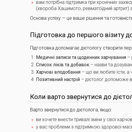
вам потрібна підтримка при хронічних захвор
(хвороба Хашимото, ревматоїдний артрит) 
Основа успіху — це ваше рішення та готовніст
Підготовка до першого візиту до
Підготовка допомагає дієтологу створити пер
Медичні записи та щоденник харчування
– 
Список ліків та добавок
– назви та дозуванн
Харчові вподобання
– що ви любите їсти, а 
Позитивний настрій
– дієтолог допоможе в
Коли варто звернутися до дієто
Варто звернутися до дієтолога, якщо:
ви хочете внести тривалі зміни у свої харчов
у вас проблеми з підтримкою здорової маси 