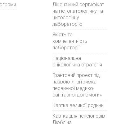
рограми
Ліцензійний сертифікат
на гістопатологічну та
цитологічну
лабораторію
Якість та
компетентність
лабораторії
Національна
онкологічна стратегія
Грантовий проект під
назвою «Підтримка
первинної медико-
санітарної допомоги»
Картка великої родини
Картка для пенсіонерів
Любліна