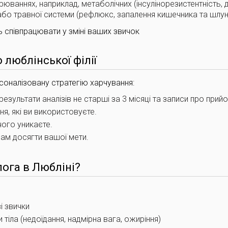
юваннях, наприклад, метаболічних (інсулінорезистентність, д
або травної системи (рефлюкс, запалення кишечника та шлун
ь співпрацювати у зміні ваших звичок
 люблінської філії
соналізовану стратегію харчування:
результати аналізів не старші за 3 місяці та записи про прийо
я, які ви використовуєте.
чого уникаєте.
ам досягти вашої мети.
лога в Любліні?
і звички
тіла (недоїдання, надмірна вага, ожиріння)