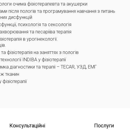
 пологи очима фізіотерапевта та акушерки
ами після пологів та програмування навчання з питань
чних дисфункцій
функції, психологія та сексологія
захворювання та песаріїва терапія
іотерапія в урогінекології.
ів.
 та фізіотерапія на заняттях з пологів
ехнології INDIBA у фізіотерапії
имка діагностики та терапії – TECAR, УЗД, ЕМГ
аж тканин
у фізіотерапії
Консультаційні
Послуги