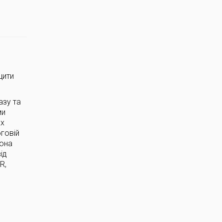
щити
азу та
ми
ах
оговій
Вона
ід
R,