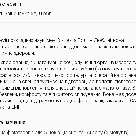
зіотерапія
л. Звіценська 6А, Люблін
мії прикладних наук імені Вінцента Поля в Любліні, вона
на урогінекологічній фізіотерапії, допомагаючи жінкам покра
нтимне здоров'я.
захворювання, як нетримання сечі, опущення органів малого т
а проводить терапію післяпологових рубців (включаючи трав
арів розтин), гінекологічних процедур та операцій на орган
ни. Вона спеціалізується на підготовці до пологів, післяпол
ідтримці відновлення після операцій на органах малого тазу. 
безпеки, комфорту та відкритого спілкування. Вона має досв
трументів, що підтримують процес фізіотерапії, таких як TECA
ук та ЕМГ.
а навчання:
на фізіотерапія для жінок з цілісної точки зору (5 модулів)