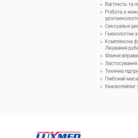
Вагітність та
Робота з жінк
урогінекологі
Сексуальні дис
Гінекологічні 
Комплексна фіз
Лікування рубц
Фізичні вправи
Застосування т
Технічна підтр
Глибокий мас
Кінезіотейпінг 