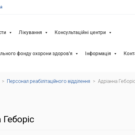
ій
сти
Лікування
Консультаційні центри
льного фонду охорони здоров'я
Інформація
Конт
>
Персонал реабілітаційного відділення
>
Адріанна Геборіс
 Геборіс