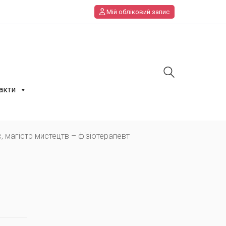
Мій обліковий запис
акти
, магістр мистецтв – фізіотерапевт