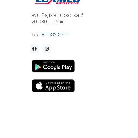
вул. Радзівілловська, 5
20-080 Люблін
Тел
:
81 532 37 11