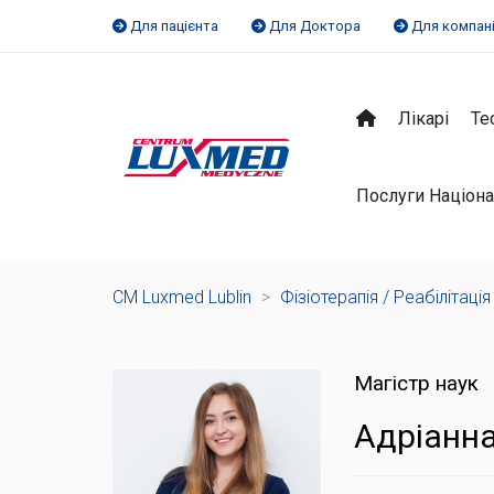
Для пацієнта
Для Доктора
Для компан
Лікарі
Те
Послуги Націона
CM Luxmed Lublin
>
Фізіотерапія / Реабілітація
Магістр наук
Адріанна