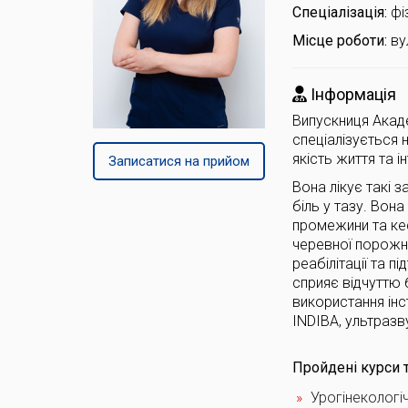
Спеціалізація:
фі
Місце роботи:
ву
Інформація
Випускниця Акаде
спеціалізується 
якість життя та і
Записатися на прийом
Вона лікує такі 
біль у тазу. Вон
промежини та кес
черевної порожни
реабілітації та п
сприяє відчуттю 
використання інс
INDIBA, ультразв
Пройдені курси т
Урогінекологіч