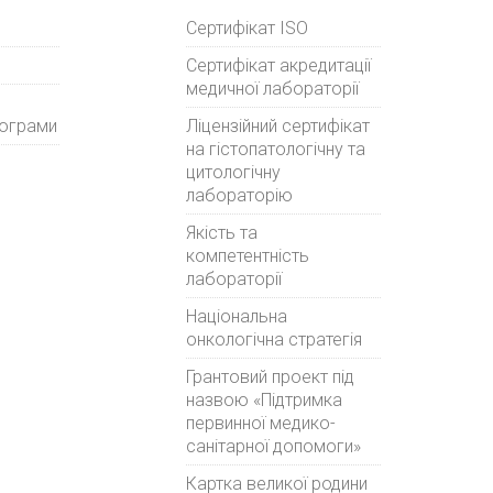
Сертифікат ISO
Сертифікат акредитації
медичної лабораторії
рограми
Ліцензійний сертифікат
на гістопатологічну та
цитологічну
лабораторію
Якість та
компетентність
лабораторії
Національна
онкологічна стратегія
Грантовий проект під
назвою «Підтримка
первинної медико-
санітарної допомоги»
Картка великої родини