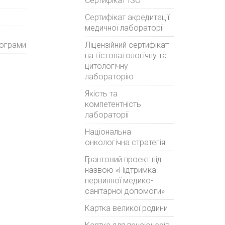
Сертифікат ISO
Сертифікат акредитації
медичної лабораторії
рограми
Ліцензійний сертифікат
на гістопатологічну та
цитологічну
лабораторію
Якість та
компетентність
лабораторії
Національна
онкологічна стратегія
Грантовий проект під
назвою «Підтримка
первинної медико-
санітарної допомоги»
Картка великої родини