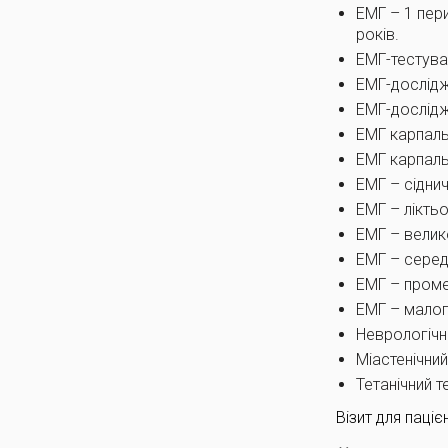
ЕМГ – 1 пер
років.
ЕМГ-тестуван
ЕМГ-дослідже
ЕМГ-дослідж
ЕМГ карпальн
ЕМГ карпальн
ЕМГ – сіднич
ЕМГ – ліктьо
ЕМГ – велико
ЕМГ – середи
ЕМГ – промен
ЕМГ – малого
Неврологічни
Міастенічний 
Тетанічний те
Візит для паці