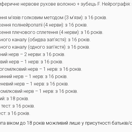
иферичне нервове рухове волокно + зубець F. Нейрографія: 
ня м'язів голковим методом (3 м'язи): з 16 років.
ння полінейропатії (4 нерви): з 16 років.
ення плечового сплетення (4 нерви): з 16 років.
ого каналу (обидва зап'ястя): з 16 років.
ого каналу (одного зап'ястя): з 16 років.
ний нерв – 2 нерви: з 16 років.
вий нерв – 1 нерв: з 16 років.
гомілковий нерв – 1 нерв: з 16 років.
нний нерв – 1 нерв: з 16 років.
евий нерв – 1 нерв: з 16 років.
мілковий нерв – 1 нерв: з 16 років.
й: з 18 років.
тест: з 16 років.
ст: з 16 років.
єнта віком до 18 років можливий лише у присутності батьків/о