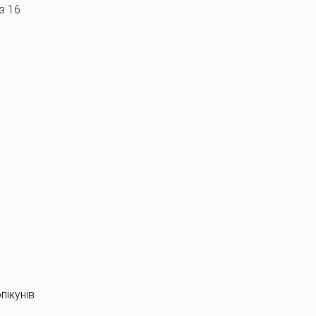
з 16
пікунів