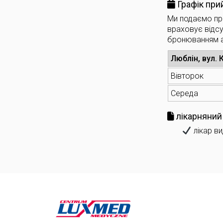
Графік при
Ми подаємо при
враховує відсу
бронюванням 
Люблін, вул.
Вівторок
Середа
лікарняний
лікар ви