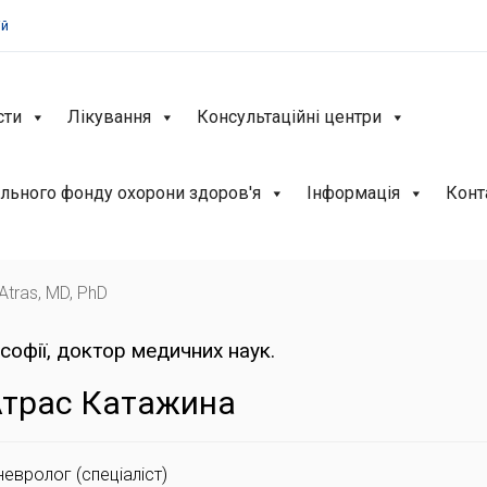
ій
сти
Лікування
Консультаційні центри
льного фонду охорони здоров'я
Інформація
Конт
Atras, MD, PhD
софії, доктор медичних наук.
Атрас Катажина
невролог (спеціаліст)