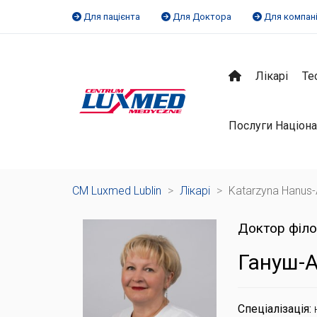
Для пацієнта
Для Доктора
Для компан
Лікарі
Те
Послуги Націона
CM Luxmed Lublin
>
Лікарі
>
Katarzyna Hanus-
Доктор філо
Гануш-
Спеціалізація: