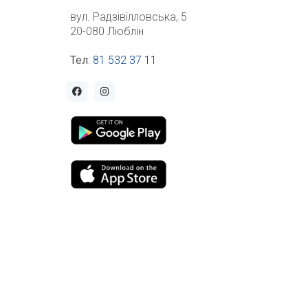
вул. Радзівілловська, 5
20-080 Люблін
Тел
:
81 532 37 11