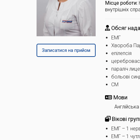
Місце роботи:
внутрішніх спра
Обсяг нада
ЕМГ
Хвороба Па
Записатися на прийом
епілепсія
церебровас
параліч лиц
больові син
СМ
Мови
Англійська
Вікові груп
ЕМГ – 1 нерв
ЕМГ – 1 чут