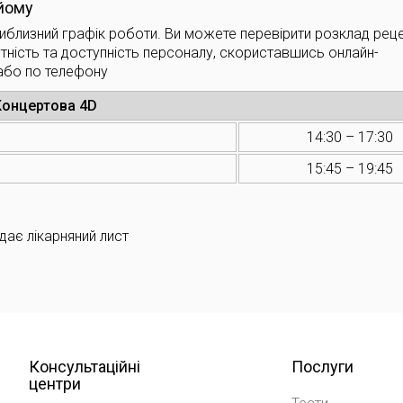
йому
близний графік роботи. Ви можете перевірити розклад рецеп
тність та доступність персоналу, скориставшись онлайн-
або по телефону
 Концертова 4D
14:30 – 17:30
15:45 – 19:45
дає лікарняний лист
Консультаційні
Послуги
центри