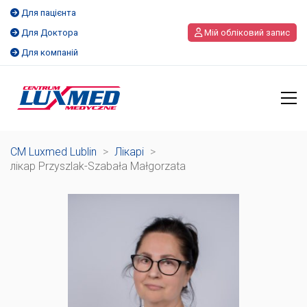
Для пацієнта
Для Доктора
Мій обліковий запис
Для компаній
CM Luxmed Lublin
>
Лікарі
>
лікар Przyszlak-Szabała Małgorzata