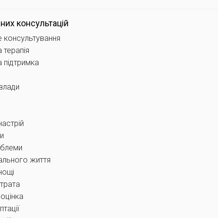
них консультацій
е консультування
 терапія
а підтримка
злади
и
настрій
зи
облеми
ального життя
нощі
трата
оцінка
птації