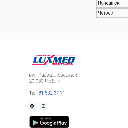
Понеділок
Четвер
вул. Радзівілловська, 5
20-080 Люблін
Тел
:
81 532 37 11