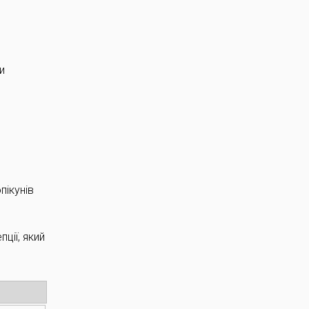
и
пікунів
ції, який