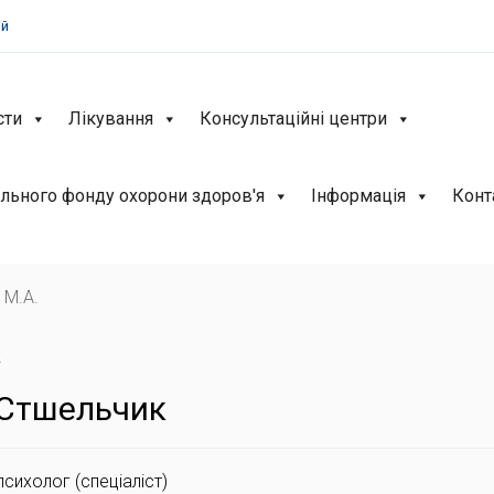
ій
сти
Лікування
Консультаційні центри
льного фонду охорони здоров'я
Інформація
Конт
, M.A.
к
 Стшельчик
психолог (спеціаліст)