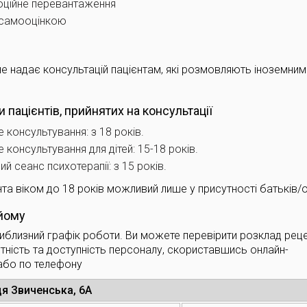
оційне перевантаження
 самооцінкою
е надає консультацій пацієнтам, які розмовляють іноземним
и пацієнтів, прийнятих на консультації
 консультування: з 18 років.
 консультування для дітей: 15-18 років.
ий сеанс психотерапії: з 15 років.
єнта віком до 18 років можливий лише у присутності батьків/о
йому
близний графік роботи. Ви можете перевірити розклад рецеп
тність та доступність персоналу, скориставшись онлайн-
або по телефону
ця Звиченська, 6А