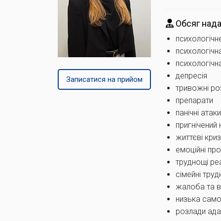
Обсяг нада
психологічн
психологічна
психологічн
депресія
Записатися на прийом
тривожні ро
препарати
панічні атак
пригнічений 
життєві кри
емоційні пр
труднощі ре
сімейні труд
жалоба та в
низька само
розлади ада