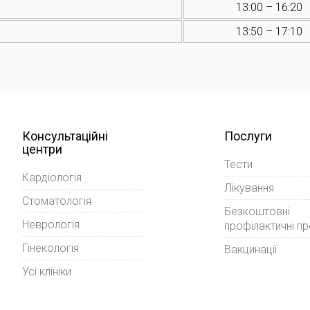
13:00 – 16:20
13:50 – 17:10
Консультаційні
Послуги
центри
Тести
Кардіологія
Лікування
Стоматологія
Безкоштовні
Неврологія
профілактичні п
Гінекологія
Вакцинації
Усі клініки