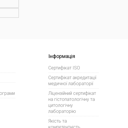
Інформація
Сертифікат ISO
Сертифікат акредитації
медичної лабораторії
рограми
Ліцензійний сертифікат
на гістопатологічну та
цитологічну
лабораторію
Якість та
компетентність