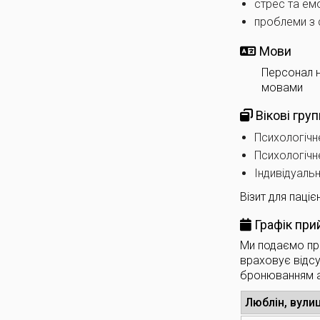
стрес та ем
проблеми з
Мови
Персонал н
мовами
Вікові груп
Психологічне
Психологічне
Індивідуальн
Візит для паці
Графік при
Ми подаємо при
враховує відсу
бронюванням 
Люблін, вули