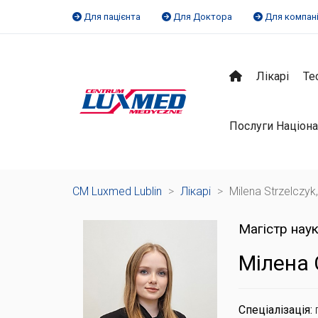
Для пацієнта
Для Доктора
Для компан
Лікарі
Те
Послуги Націона
CM Luxmed Lublin
>
Лікарі
>
Milena Strzelczyk
Магістр нау
Мілена
Спеціалізація: