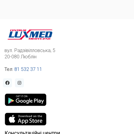
вул. Радзівілловська, 5
20-080 Люблін
Тел
:
81 532 37 11
Консультаційні центри