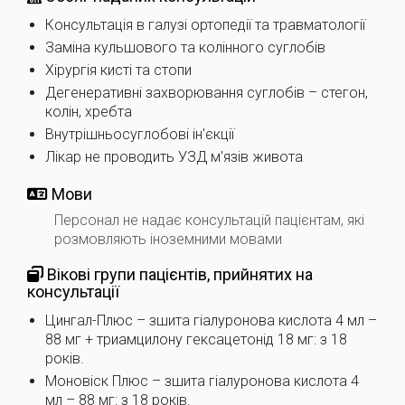
Консультація в галузі ортопедії та травматології
Заміна кульшового та колінного суглобів
Хірургія кисті та стопи
Дегенеративні захворювання суглобів – стегон,
колін, хребта
Внутрішньосуглобові ін'єкції
Лікар не проводить УЗД м'язів живота
Мови
Персонал не надає консультацій пацієнтам, які
розмовляють іноземними мовами
Вікові групи пацієнтів, прийнятих на
консультації
Цингал-Плюс – зшита гіалуронова кислота 4 мл –
88 мг + триамцилону гексацетонід 18 мг: з 18
років.
Моновіск Плюс – зшита гіалуронова кислота 4
мл – 88 мг: з 18 років.