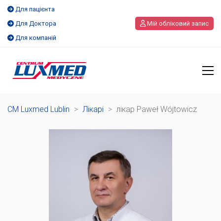
Для пацієнта
Для Доктора
Мій обліковий запис
Для компаній
CM Luxmed Lublin
>
Лікарі
>
лікар Paweł Wójtowicz