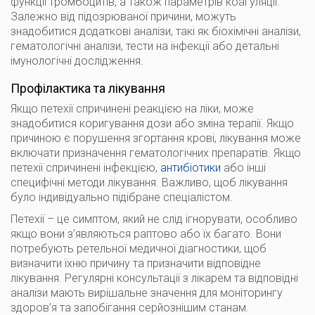
функції тромбоцитів, а також параметрів коагуляції.
Залежно від підозрюваної причини, можуть
знадобитися додаткові аналізи, такі як біохімічні аналізи,
гематологічні аналізи, тести на інфекції або детальні
імунологічні дослідження.
Профілактика та лікування
Якщо петехії спричинені реакцією на ліки, може
знадобитися коригування дози або зміна терапії. Якщо
причиною є порушення згортання крові, лікування може
включати призначення гематологічних препаратів. Якщо
петехії спричинені інфекцією,
антибіотики
або інші
специфічні методи лікування. Важливо, щоб лікування
було індивідуально підібране спеціалістом.
Петехії – це симптом, який не слід ігнорувати, особливо
якщо вони з’являються раптово або їх багато. Вони
потребують ретельної медичної діагностики, щоб
визначити їхню причину та призначити відповідне
лікування. Регулярні консультації з лікарем та відповідні
аналізи мають вирішальне значення для моніторингу
здоров’я та запобігання серйознішим станам.