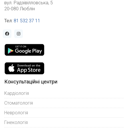
вул. Радзівілловська, 5
20-080 Люблін
Тел
:
81 532 37 11
Консультаційні центри
Кардіологія
Стоматологія
Неврологія
Гінекологія