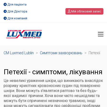
Для пацієнта
Для Доктора
Мій обліковий запис
Для компаній
CM Luxmed Lublin
>
Симптоми захворювань
>
Петехії
Петехії - симптоми, лікування
Це невеликі ураження шкіри, що виникають внаслідок
розриву крихітних кровоносних судин під поверхнею
шкіри. Вони можуть з'являтися раптово та без будь-
якої видимої причини. Хоча вони часто нешкідливі та
можуть бути спричинені незначною травмою, іноді
вони можуть сигналізувати про серйозніші проблеми