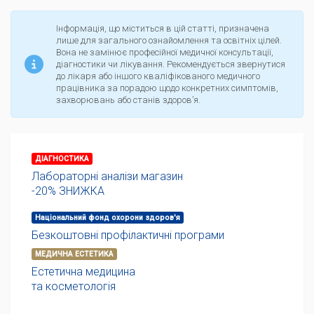
Інформація, що міститься в цій статті, призначена
лише для загального ознайомлення та освітніх цілей.
Вона не замінює професійної медичної консультації,
діагностики чи лікування. Рекомендується звернутися
до лікаря або іншого кваліфікованого медичного
працівника за порадою щодо конкретних симптомів,
захворювань або станів здоров’я.
ДІАГНОСТИКА
Лабораторні аналізи магазин
-20% ЗНИЖКА
Національний фонд охорони здоров'я
Безкоштовні профілактичні програми
МЕДИЧНА ЕСТЕТИКА
Естетична медицина
та косметологія