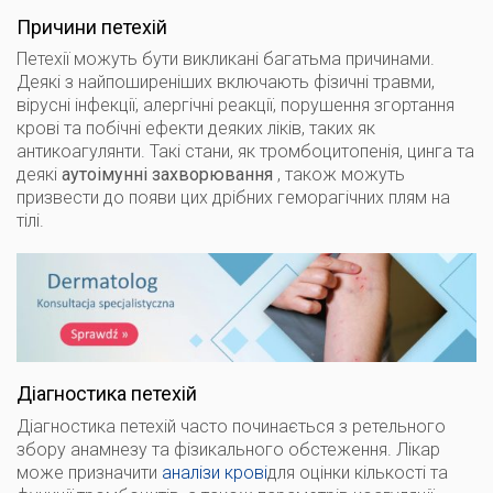
Причини петехій
Петехії можуть бути викликані багатьма причинами.
Деякі з найпоширеніших включають фізичні травми,
вірусні інфекції, алергічні реакції, порушення згортання
крові та побічні ефекти деяких ліків, таких як
антикоагулянти. Такі стани, як тромбоцитопенія, цинга та
деякі
аутоімунні
захворювання
, також можуть
призвести до появи цих дрібних геморагічних плям на
тілі.
Діагностика петехій
Діагностика петехій часто починається з ретельного
збору анамнезу та фізикального обстеження. Лікар
може призначити
аналізи крові
для оцінки кількості та