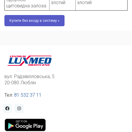
злотий
злотий
щитовидна залоза
Купити без входу в систему »
вул. Радзівілловська, 5
20-080 Люблін
Тел
:
81 532 37 11