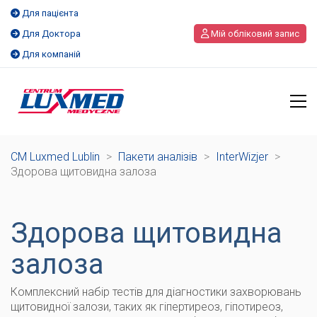
Для пацієнта
Для Доктора
Мій обліковий запис
Для компаній
CM Luxmed Lublin
>
Пакети аналізів
>
InterWizjer
>
Здорова щитовидна залоза
Здорова щитовидна
залоза
Комплексний набір тестів для діагностики захворювань
щитовидної залози, таких як гіпертиреоз, гіпотиреоз,