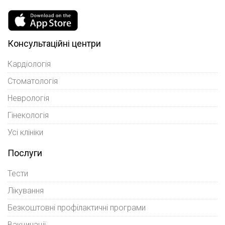
Консультаційні центри
Кардіологія
Стоматологія
Неврологія
Гінекологія
Усі клініки
Послуги
Тести
Лікування
Безкоштовні профілактичні програми
Вакцинації