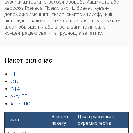
вузлики щитовидної залози, хвороба Хашимото або
хвороба Грейвса. Правильно підібране лікування
допоможе зменшити типові симптоми дисфункції
щитовидної залози, такі як сонливість, втома, сухість
шкіри, збільшення або втрата ваги, труднощі з
концентрацією уваги та труднощі з зачаттям.
Пакет включає:
ТТГ
ФТ3
ФТ4
Анти-ТГ
Анти ТПО
Вартість
Ціна при купівлі
Пакет
пакету
окремих тестів
Здорова