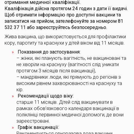
отримання медичної кваліфікації.
Кваліфікація дійсна протягом 24 годин з дати її видачі.
Щоб отримати інформацію про доступні вакцини та
записатися на прийом, зателефонуйте за номером 81
532 37 11 або зареєструйтесь безпосередньо.
Жива вакцина, що використовується для профілактики
кору, паротиту та краснухи у дітей віком від 11 місяців.
Показання до застосування:
– жінки, які планують вагітність, не вакциновані та
не хворіли на краснуху (вагітності слід уникати
протягом 3 місяців після вакцинації),
– мандрівники: люди, які прямують до регіонів з
високим рівнем захворюваності на краснуху та
кір.
Рекомендації щодо віку:
старше 11 місяців. Дітей слід вакцинувати в
рамках обов’язкового календаря вакцинації в
поліклініці первинної медичної допомоги, де вони
зареєстровані.
Графік вакцинації:
Рекомендується одноразова доза вакцини.