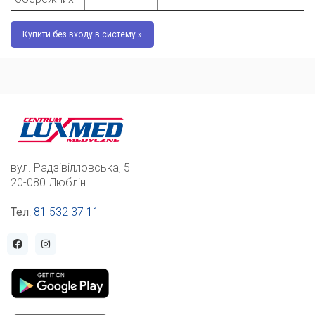
Купити без входу в систему »
вул. Радзівілловська, 5
20-080 Люблін
Тел
:
81 532 37 11