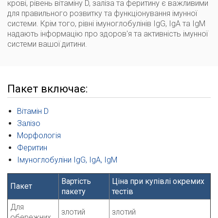
крові, рівень вітаміну D, заліза та феритину є важливими
для правильного розвитку та функціонування імунної
системи. Крім того, рівні імуноглобулінів IgG, IgA та IgM
надають інформацію про здоров'я та активність імунної
системи вашої дитини.
Пакет включає:
Вітамін D
Залізо
Морфологія
Феритин
Імуноглобуліни IgG, IgA, IgM
Вартість
Ціна при купівлі окремих
Пакет
пакету
тестів
Для
злотий
злотий
обережних