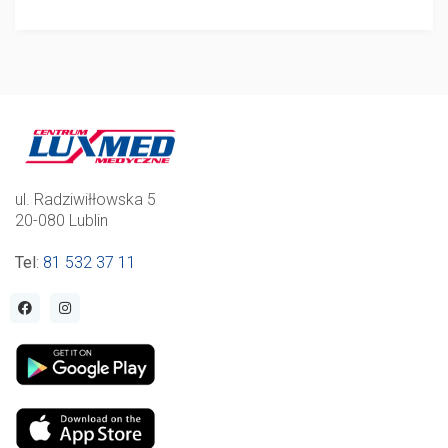
ul. Radziwiłłowska 5
20-080 Lublin
Tel
:
81 532 37 11