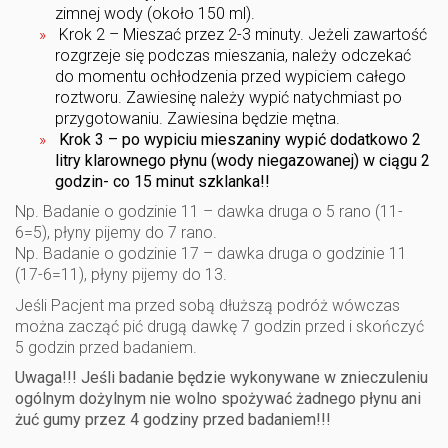
zimnej wody (około 150 ml).
Krok 2 – Mieszać przez 2-3 minuty. Jeżeli zawartość
rozgrzeje się podczas mieszania, należy odczekać
do momentu ochłodzenia przed wypiciem całego
roztworu. Zawiesinę należy wypić natychmiast po
przygotowaniu. Zawiesina będzie mętna.
Krok 3 – po wypiciu mieszaniny wypić dodatkowo 2
litry klarownego płynu (wody niegazowanej) w ciągu 2
godzin- co 15 minut szklanka!!
Np. Badanie o godzinie 11 – dawka druga o 5 rano (11-
6=5), płyny pijemy do 7 rano.
Np. Badanie o godzinie 17 – dawka druga o godzinie 11
(17-6=11), płyny pijemy do 13.
Jeśli Pacjent ma przed sobą dłuższą podróż wówczas
można zacząć pić drugą dawkę 7 godzin przed i skończyć
5 godzin przed badaniem.
Uwaga!!! Jeśli badanie będzie wykonywane w znieczuleniu
ogólnym dożylnym nie wolno spożywać żadnego płynu ani
żuć gumy przez 4 godziny przed badaniem!!!