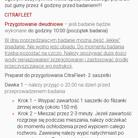
żuć gumy przez 4 godziny przed badaniem!!!
CITRAFLEET
Przygotowanie dwudniowe
– jeśli badanie będzie
wykonane
do
godziny 10:00 (początek badania)
W dniu poprzedzającym badanie można zjeść „lekkie”
śniadanie. Nie wolno jeść obiadu. Do momentu badania
trzeba pozostać na czczo. Należy spożywać duże ilości
wody niegazowanej/ przegotowanej i zastosować środki
przeczyszczające wg instrukcji.
Preparat do przygotowania CitraFleet- 2 saszetki
Dawka 1
– należy przyjąć o 20.00 na dzień przed
przeprowadzeniem badania:
Krok 1 – Wsypać zawartość 1 saszetki do filiżanki
zimnej wody (około 150 ml).
Krok 2 – Mieszać przez 2-3 minuty. Jeżeli zawartość
rozgrzeje się podczas mieszania, należy odczekać
do momentu ochłodzenia przed wypiciem całego
roztworu. Zawiesinę należy wypić natychmiast po