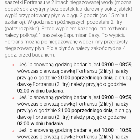
saszetki Fortransu w 2 litrach niegazowanej wody (można
dodać sok z cytryny bez pestek lub klarowny sok z jabłek) i
wypić przygotowany płyn w ciągu 2 godzin (co 15 minut
szklankę). W godzinach późniejszych pozostałe 2 litry
(patrz rozpiska). Przed wypiciem każdego litra roztworu
należy połknąć 1 saszetkę Espumisan Easy. Po wypiciu
Fortrans można pić niegazowanę wodę i inny przejrzysty
niegazowany płyn. Picie płynów należy zakończyć na 4
godz. przed badaniem.
Jeśli planowaną godziną badania jest
08:00 – 08:59
,
wówczas pierwszą dawkę Fortransu (2 litry) należy
przyjąć o godzinie
20:00 poprzedniego dnia
, a drugą
dawkę Fortransu (2 litry) należy przyjąć o godzinie
02:00 w dniu badania
.
Jeśli planowaną godziną badania jest
09:00 – 09:59
,
wówczas pierwszą dawkę Fortransu (2 litry) należy
przyjąć o godzinie
21:00 poprzedniego dnia
, a drugą
dawkę Fortransu (2 litry) należy przyjąć o godzinie
03:00 w dniu badania.
Jeśli planowaną godziną badania jest
10:00 – 10:59
,
wówczas pierwszą dawkę Fortransu (2 litry) należy