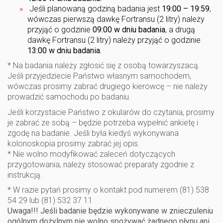
Jeśli planowaną godziną badania jest
19:00 – 19:59
,
wówczas pierwszą dawkę Fortransu (2 litry) należy
przyjąć o godzinie
09:00 w dniu badania
, a drugą
dawkę Fortransu (2 litry) należy przyjąć o godzinie
13:00 w dniu badania.
* Na badania należy zgłosić się z osobą towarzyszacą.
Jeśli przyjedziecie Państwo własnym samochodem,
wówczas prosimy zabrać drugiego kierowcę – nie należy
prowadzić samochodu po badaniu.
Jeśli korzystacie Państwo z okularów do czytania, prosimy
je zabrać ze sobą – będzie potrzeba wypełnić ankietę i
zgodę na badanie. Jeśli była kiedyś wykonywana
kolonoskopia prosimy zabrać jej opis.
* Nie wolno modyfikować zaleceń dotyczących
przygotowania, należy stosować preparaty zgodnie z
instrukcją.
* W razie pytań prosimy o kontakt pod numerem (81) 538
54 29 lub (81) 532 37 11
Uwaga!!! Jeśli badanie będzie wykonywane w znieczuleniu
ogólnym dożylnym nie wolno spożywać żadnego płynu ani