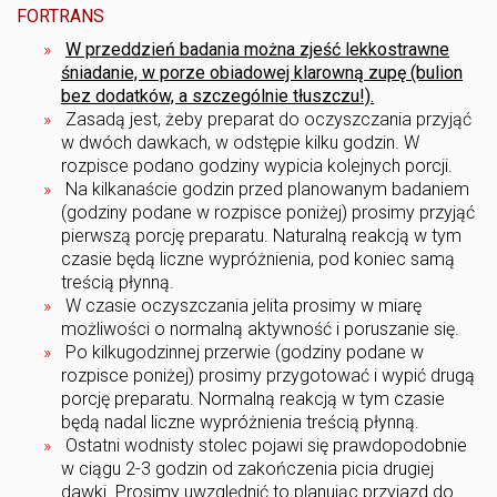
FORTRANS
W przeddzień badania można zjeść lekkostrawne
śniadanie, w porze obiadowej klarowną zupę (bulion
bez dodatków, a szczególnie tłuszczu!).
Zasadą jest, żeby preparat do oczyszczania przyjąć
w dwóch dawkach, w odstępie kilku godzin. W
rozpisce podano godziny wypicia kolejnych porcji.
Na kilkanaście godzin przed planowanym badaniem
(godziny podane w rozpisce poniżej) prosimy przyjąć
pierwszą porcję preparatu. Naturalną reakcją w tym
czasie będą liczne wypróżnienia, pod koniec samą
treścią płynną.
W czasie oczyszczania jelita prosimy w miarę
możliwości o normalną aktywność i poruszanie się.
Po kilkugodzinnej przerwie (godziny podane w
rozpisce poniżej) prosimy przygotować i wypić drugą
porcję preparatu. Normalną reakcją w tym czasie
będą nadal liczne wypróżnienia treścią płynną.
Ostatni wodnisty stolec pojawi się prawdopodobnie
w ciągu 2-3 godzin od zakończenia picia drugiej
dawki. Prosimy uwzględnić to planując przyjazd do