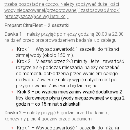
trzeba pozostać na czczo. Należy spożywać duże ilości
wody niegazowanej/przegotowanej i zastosować środki
przeczyszczające wg instrukcji.
Preparat CitraFleet – 2 saszetki
Dawka 1
– należy przyjąć pomiędzy godziną 20.00 a 22.00
na dzień przed przeprowadzeniem badania lub zabiegu:
Krok 1 – Wsypać zawartość 1 saszetki do filiżanki
zimnej wody (około 150 ml).
Krok 2 – Mieszać przez 2-3 minuty. Jeżeli zawartość
rozgrzeje się podczas mieszania, należy odczekać
do momentu ochłodzenia przed wypiciem całego
roztworu. Zawiesinę należy wypić natychmiast po
przygotowaniu. Zawiesina będzie mętna.
Krok 3 – po wypiciu mieszaniny wypić dodatkowo 2
litry klarownego płynu (wody niegazowanej) w ciągu 2
godzin – co 15 minut szklanka!!
Dawka 2
– należy przyjąć 6 godzin przed badaniem,
kończymy picie 4 godziny przed badaniem
Krok 1 – Wsypać zawartość 1 saszetki do filiżanki