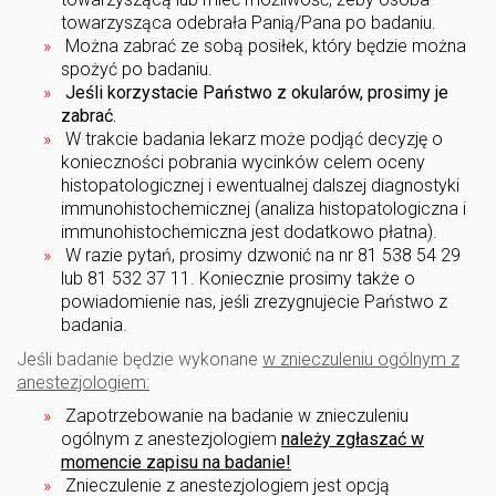
towarzysząca odebrała Panią/Pana po badaniu.
Można zabrać ze sobą posiłek, który będzie można
spożyć po badaniu.
Jeśli korzystacie Państwo z okularów, prosimy je
zabrać.
W trakcie badania lekarz może podjąć decyzję o
konieczności pobrania wycinków celem oceny
histopatologicznej i ewentualnej dalszej diagnostyki
immunohistochemicznej (analiza histopatologiczna i
immunohistochemiczna jest dodatkowo płatna).
W razie pytań, prosimy dzwonić na nr 81 538 54 29
lub 81 532 37 11. Koniecznie prosimy także o
powiadomienie nas, jeśli zrezygnujecie Państwo z
badania.
Jeśli badanie będzie wykonane
w znieczuleniu ogólnym z
anestezjologiem:
Zapotrzebowanie na badanie w znieczuleniu
ogólnym z anestezjologiem
należy zgłaszać w
momencie zapisu na badanie!
Znieczulenie z anestezjologiem jest opcją