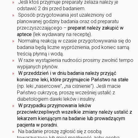
Jeśli ktoś przyjmuje preparaty żelaza należy je
odstawić 2 dni przed badaniem.
Sposób przygotowania jest uzależniony od
planowanej godziny badania oraz od preparatu
przeczyszczającego –
preparat należy zakupić w
aptece
(lek wydawany na receptę).
Normalną reakcją w czasie przygotowywania się do
badania będą liczne wypróżnienia, pod koniec samą
treścią płynną i wodą.
W razie wystąpienia nudności prosimy zwolnić tempo
wypijanych płynów.
W przeddzień i w dniu badania należy przyjąć
konieczne leki, które przyjmujecie Państwo na stałe
(np. leki „nasercowe”, „na ciśnienie”). Jeśli macie
Państwo cukrzycę, proszę wcześniej ustalić z
diabetologiem dawki leków i insuliny.
W przypadku przyjmowania leków
przeciwkrzepliwych wszelkie zmiany należy ustalić z
lekarzem kierującym na badanie lub prowadzącym
pacjenta w poradni.
Na badanie proszę zgłosić się z osobą
towarzyszącą lub mieć możliwość, żeby osoba