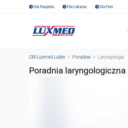
Dla Pacjenta
Dla Lekarza
Dla Firm
CM Luxmed Lublin
>
Poradnie
>
Laryngologia
Poradnia laryngologiczna