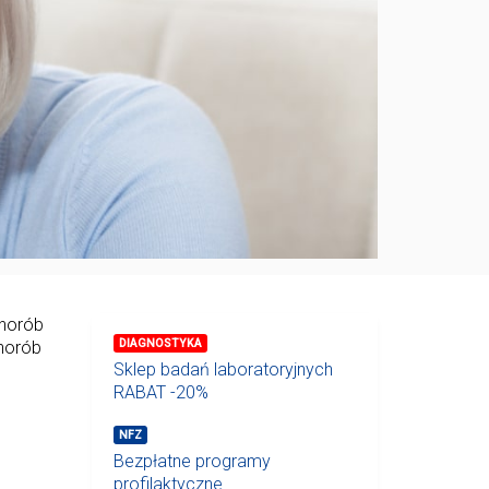
chorób
DIAGNOSTYKA
chorób
Sklep badań laboratoryjnych
RABAT -20%
NFZ
Bezpłatne programy
profilaktyczne