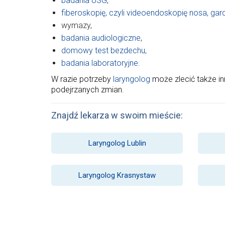
badania USG
,
fiberoskopię, czyli videoendoskopię nosa, gardł
wymazy,
badania audiologiczne
,
domowy test bezdechu,
badania laboratoryjne
.
W razie potrzeby
laryngolog
może zlecić także i
podejrzanych zmian.
Znajdź lekarza w swoim mieście:
Laryngolog Lublin
Laryngolog Krasnystaw