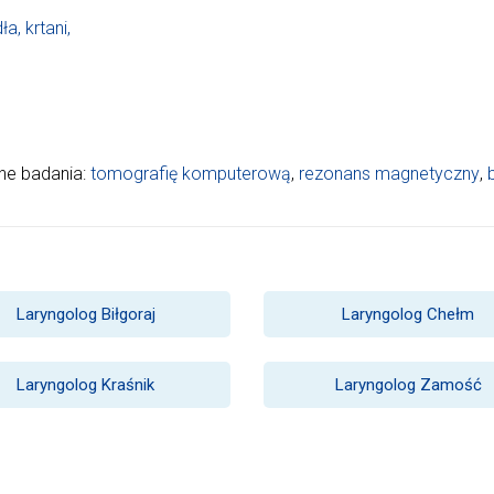
a, krtani,
nne badania:
tomografię komputerową
,
rezonans magnetyczny
,
Laryngolog Biłgoraj
Laryngolog Chełm
Laryngolog Kraśnik
Laryngolog Zamość