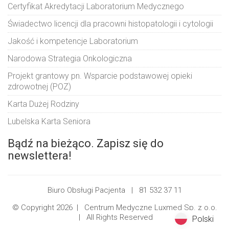
Certyfikat Akredytacji Laboratorium Medycznego
Świadectwo licencji dla pracowni histopatologii i cytologii
Jakość i kompetencje Laboratorium
Narodowa Strategia Onkologiczna
Projekt grantowy pn. Wsparcie podstawowej opieki
zdrowotnej (POZ)
Karta Dużej Rodziny
Lubelska Karta Seniora
Bądź na bieżąco. Zapisz się do
newslettera!
Biuro Obsługi Pacjenta |
81 532 37 11
© Copyright 2026 |
Centrum Medyczne Luxmed Sp. z o.o.
| All Rights Reserved
Polski
Polski