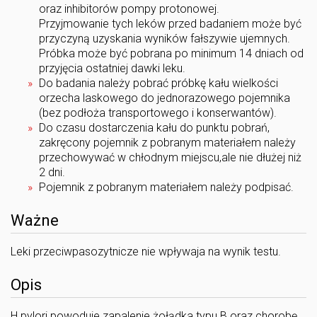
oraz inhibitorów pompy protonowej.
Przyjmowanie tych leków przed badaniem może być
przyczyną uzyskania wyników fałszywie ujemnych.
Próbka może być pobrana po minimum 14 dniach od
przyjęcia ostatniej dawki leku.
Do badania należy pobrać próbkę kału wielkości
orzecha laskowego do jednorazowego pojemnika
(bez podłoża transportowego i konserwantów).
Do czasu dostarczenia kału do punktu pobrań,
zakręcony pojemnik z pobranym materiałem należy
przechowywać w chłodnym miejscu,ale nie dłużej niż
2 dni.
Pojemnik z pobranym materiałem należy podpisać.
Ważne
Leki przeciwpasozytnicze nie wpływaja na wynik testu.
Opis
H.pylori powoduje zapalenie żołądka typu B oraz chorobę