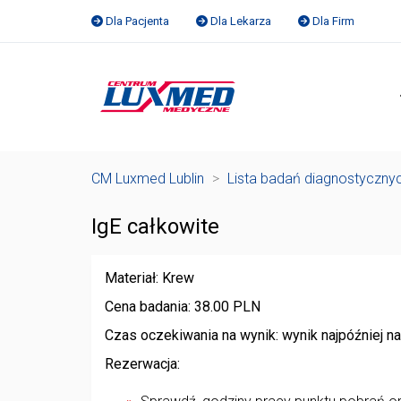
Dla Pacjenta
Dla Lekarza
Dla Firm
CM Luxmed Lublin
>
Lista badań diagnostyczny
IgE całkowite
Materiał: Krew
Cena badania: 38.00 PLN
Czas oczekiwania na wynik: wynik najpóźniej 
Rezerwacja: