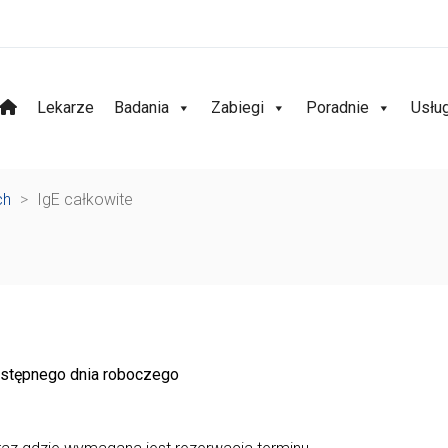
Lekarze
Badania
Zabiegi
Poradnie
Usłu
ch
>
IgE całkowite
następnego dnia roboczego