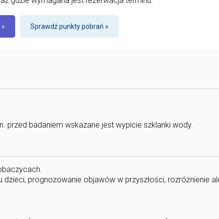
az gdzie wymagana jest rezerwacja terminu.
 »
Sprawdź punkty pobrań »
in. przed badaniem wskazane jest wypicie szklanki wody.
robaczycach.
 dzieci, prognozowanie objawów w przyszłości, rozróżnienie ale