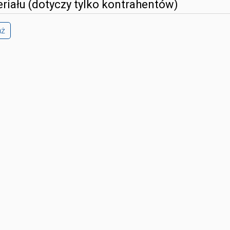
riału (dotyczy tylko kontrahentów)
aż