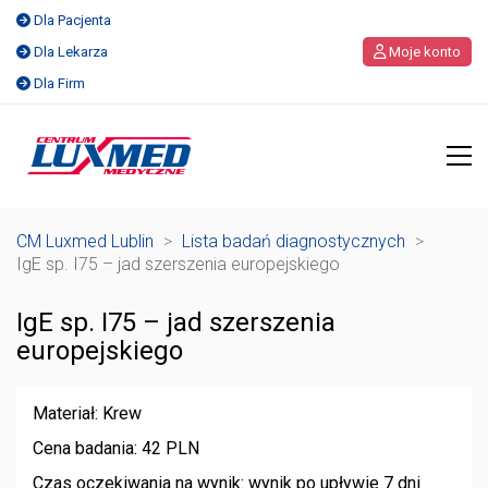
Dla Pacjenta
Dla Lekarza
Moje konto
Dla Firm
CM Luxmed Lublin
>
Lista badań diagnostycznych
>
IgE sp. I75 – jad szerszenia europejskiego
IgE sp. I75 – jad szerszenia
europejskiego
Materiał: Krew
Cena badania: 42 PLN
Czas oczekiwania na wynik: wynik po upływie 7 dni