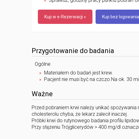
Sprawdź, godziny pracy punktu pobrań or
Kup w e-Rezerwacji »
Kup bez logowania
Przygotowanie do badania
Ogólne
Materiałem do badań jest krew.
Pacjent nie musi być na czczo.Na ok. 30 m
Ważne
Przed pobraniem krwi należy unikać spożywania 
cholesterolu chyba, że lekarz zalecił inaczej.
Próbki krwi do rutynowego badania profilu lipid
Przy stężeniu Trójglicerydów > 400 mg/dl oznac