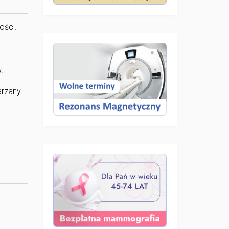
ości.
.
arzany