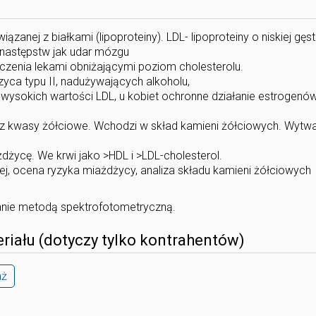
zanej z białkami (lipoproteiny). LDL- lipoproteiny o niskiej gęst
 następstw jak udar mózgu
czenia lekami obniżającymi poziom cholesterolu.
yca typu II, nadużywających alkoholu,
 wysokich wartości LDL, u kobiet ochronne działanie estrogenów
az kwasy żółciowe. Wchodzi w skład kamieni żółciowych. Wytw
życę. We krwi jako >HDL i >LDL-cholesterol.
j, ocena ryzyka miażdżycy, analiza składu kamieni żółciowych
anie metodą spektrofotometryczną.
riału (dotyczy tylko kontrahentów)
aż