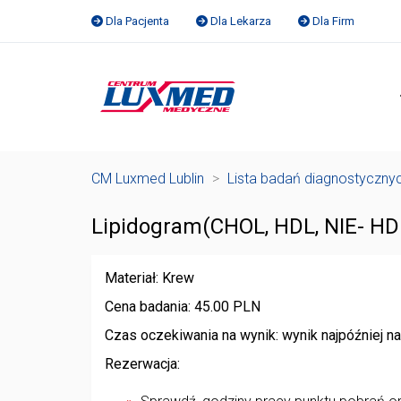
Dla Pacjenta
Dla Lekarza
Dla Firm
CM Luxmed Lublin
>
Lista badań diagnostyczny
Lipidogram(CHOL, HDL, NIE- HDL,
Materiał: Krew
Cena badania: 45.00 PLN
Czas oczekiwania na wynik: wynik najpóźniej 
Rezerwacja: