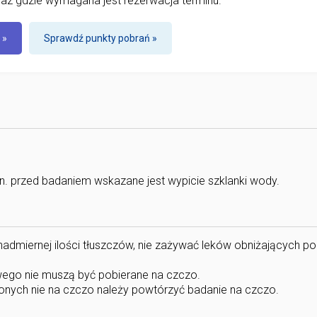
az gdzie wymagana jest rezerwacja terminu.
 »
Sprawdź punkty pobrań »
in. przed badaniem wskazane jest wypicie szklanki wody.
nadmiernej ilości tłuszczów, nie zażywać leków obniżających p
owego nie muszą być pobierane na czczo.
zonych nie na czczo należy powtórzyć badanie na czczo.