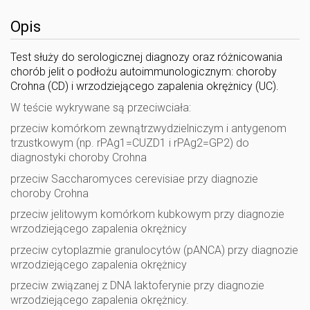
Opis
Test służy do serologicznej diagnozy oraz różnicowania
chorób jelit o podłożu autoimmunologicznym: choroby
Crohna (CD) i wrzodziejącego zapalenia okrężnicy (UC).
W teście wykrywane są przeciwciała:
przeciw komórkom zewnątrzwydzielniczym i antygenom
trzustkowym (np. rPAg1=CUZD1 i rPAg2=GP2) do
diagnostyki choroby Crohna
przeciw Saccharomyces cerevisiae przy diagnozie
choroby Crohna
przeciw jelitowym komórkom kubkowym przy diagnozie
wrzodziejącego zapalenia okrężnicy
przeciw cytoplazmie granulocytów (pANCA) przy diagnozie
wrzodziejącego zapalenia okrężnicy
przeciw związanej z DNA laktoferynie przy diagnozie
wrzodziejącego zapalenia okrężnicy.