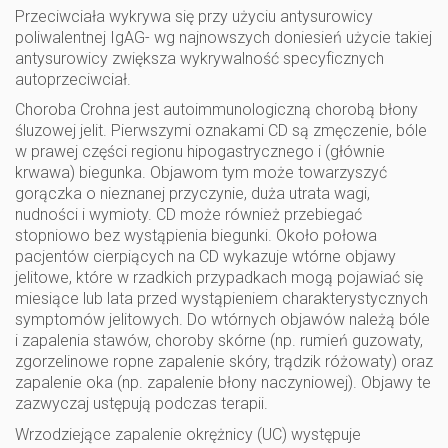
Przeciwciała wykrywa się przy użyciu antysurowicy
poliwalentnej IgAG- wg najnowszych doniesień użycie takiej
antysurowicy zwiększa wykrywalność specyficznych
autoprzeciwciał.
Choroba Crohna jest autoimmunologiczną chorobą błony
śluzowej jelit. Pierwszymi oznakami CD są zmęczenie, bóle
w prawej części regionu hipogastrycznego i (głównie
krwawa) biegunka. Objawom tym może towarzyszyć
gorączka o nieznanej przyczynie, duża utrata wagi,
nudności i wymioty. CD może również przebiegać
stopniowo bez wystąpienia biegunki. Około połowa
pacjentów cierpiących na CD wykazuje wtórne objawy
jelitowe, które w rzadkich przypadkach mogą pojawiać się
miesiące lub lata przed wystąpieniem charakterystycznych
symptomów jelitowych. Do wtórnych objawów należą bóle
i zapalenia stawów, choroby skórne (np. rumień guzowaty,
zgorzelinowe ropne zapalenie skóry, trądzik różowaty) oraz
zapalenie oka (np. zapalenie błony naczyniowej). Objawy te
zazwyczaj ustępują podczas terapii.
Wrzodziejące zapalenie okrężnicy (UC) występuje