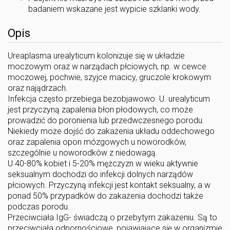
badaniem wskazane jest wypicie szklanki wody.
Opis
Ureaplasma urealyticum kolonizuje się w układzie
moczowym oraz w narządach płciowych, np. w cewce
moczowej, pochwie, szyjce macicy, gruczole krokowym
oraz najądrzach.
Infekcja często przebiega bezobjawowo. U. urealyticum
jest przyczyną zapalenia błon płodowych, co może
prowadzić do poronienia lub przedwczesnego porodu.
Niekiedy może dojść do zakażenia układu oddechowego
oraz zapalenia opon mózgowych u noworodków,
szczególnie u noworodków z niedowagą.
U 40-80% kobiet i 5-20% mężczyzn w wieku aktywnie
seksualnym dochodzi do infekcji dolnych narządów
płciowych. Przyczyną infekcji jest kontakt seksualny, a w
ponad 50% przypadków do zakażenia dochodzi także
podczas porodu.
Przeciwciała IgG- świadczą o przebytym zakażeniu. Są to
przeciwciała odpornościowe, pojawiające się w organizmie