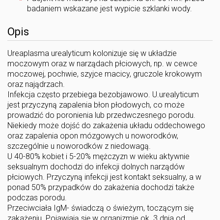
badaniem wskazane jest wypicie szklanki wody.
Opis
Ureaplasma urealyticum kolonizuje się w układzie
moczowym oraz w narządach płciowych, np. w cewce
moczowej, pochwie, szyjce macicy, gruczole krokowym
oraz najądrzach.
Infekcja często przebiega bezobjawowo. U.urealyticum
jest przyczyną zapalenia błon płodowych, co może
prowadzić do poronienia lub przedwczesnego porodu.
Niekiedy może dojść do zakażenia układu oddechowego
oraz zapalenia opon mózgowych u noworodków,
szczególnie u noworodków z niedowagą.
U 40-80% kobiet i 5-20% mężczyzn w wieku aktywnie
seksualnym dochodzi do infekcji dolnych narządów
płciowych. Przyczyną infekcji jest kontakt seksualny, a w
ponad 50% przypadków do zakażenia dochodzi także
podczas porodu.
Przeciwciała IgM- świadczą o świeżym, toczącym się
zakażeniu. Pojawiają się w organizmie ok. 3 dnia od