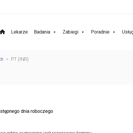
Lekarze
Badania
Zabiegi
Poradnie
Usłu
ch
>
PT (INR)
następnego dnia roboczego