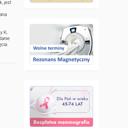
, jest
cana
y K,
danie
cia.