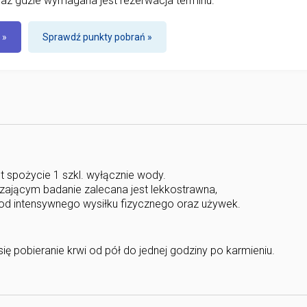
az gdzie wymagana jest rezerwacja terminu.
 »
Sprawdź punkty pobrań »
t spożycie 1 szkl. wyłącznie wody.
zającym badanie zalecana jest lekkostrawna,
 od intensywnego wysiłku fizycznego oraz używek.
ię pobieranie krwi od pół do jednej godziny po karmieniu.