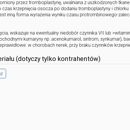
omiony przez tromboplastynę, uwalniana z uszkodzonych tkanek
o czas krzepnięcia osocza po dodaniu tromboplastyny i chlorku
est inną forma wyrażenia wyniku czasu protrombinowego-zale
cia, wskazuje na ewentualny niedobór czynnika VII lub >witamin
pochodnymi kumaryny np.:acenokumarol, sintrom, synkumar), ba
eprawidłowe: w chorobach nerek, przy braku czynników krzepnię
riału (dotyczy tylko kontrahentów)
aż