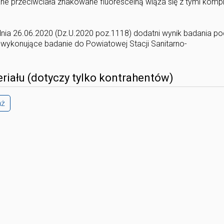
ane przeciwciała znakowane fluoresceiną wiąża się z tymi kom
nia 26.06.2020 (Dz.U.2020 poz.1118) dodatni wynik badania po
ykonujące badanie do Powiatowej Stacji Sanitarno-
riału (dotyczy tylko kontrahentów)
aż