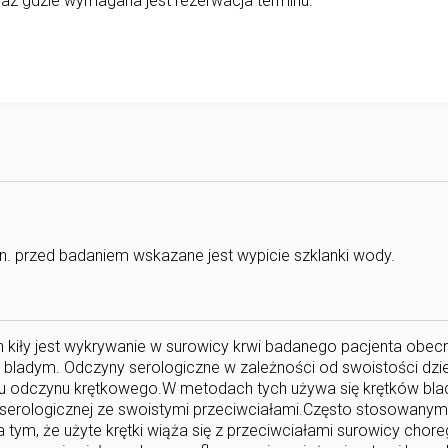
az gdzie wymagana jest rezerwacja terminu.
in. przed badaniem wskazane jest wypicie szklanki wody.
kiły jest wykrywanie w surowicy krwi badanego pacjenta obec
bladym. Odczyny serologiczne w zależności od swoistości dziel
ypu odczynu krętkowego.W metodach tych używa się krętków bla
 serologicznej ze swoistymi przeciwciałami.Często stosowanym 
 tym, że użyte krętki wiąża się z przeciwciałami surowicy chor