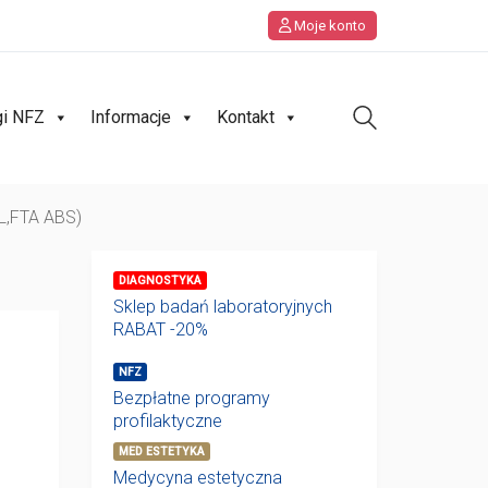
Moje konto
gi NFZ
Informacje
Kontakt
RL,FTA ABS)
DIAGNOSTYKA
Sklep badań laboratoryjnych
RABAT -20%
NFZ
Bezpłatne programy
profilaktyczne
MED ESTETYKA
Medycyna estetyczna