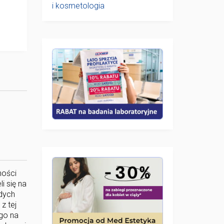
i kosmetologia
ności
i się na
dych
z tej
ego na