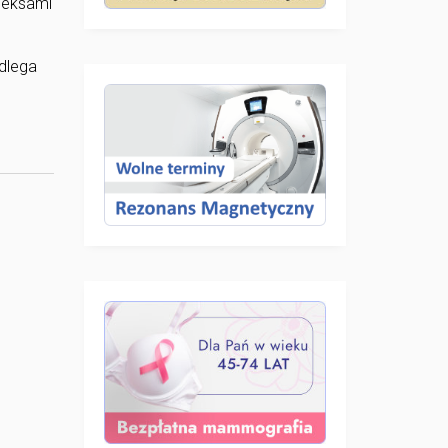
pleksami
dlega