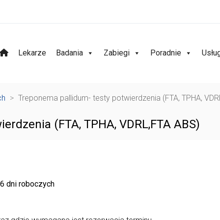
Lekarze
Badania
Zabiegi
Poradnie
Usłu
ch
>
Treponema pallidum- testy potwierdzenia (FTA, TPHA, VD
wierdzenia (FTA, TPHA, VDRL,FTA ABS)
16 dni roboczych