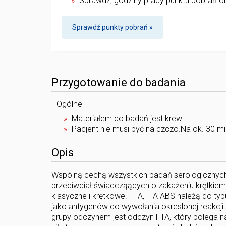
Sprawdź, godziny pracy punktu pobrań or
Sprawdź punkty pobrań »
Przygotowanie do badania
Ogólne
Materiałem do badań jest krew.
Pacjent nie musi być na czczo.Na ok. 30 m
Opis
Wspólną cechą wszystkich badań serologicznych 
przeciwciał świadcząących o zakażeniu krętkiem 
klasyczne i krętkowe. FTA,FTA ABS należą do t
jako antygenów do wywołania okreslonej reakcji
grupy odczynem jest odczyn FTA, który polega na