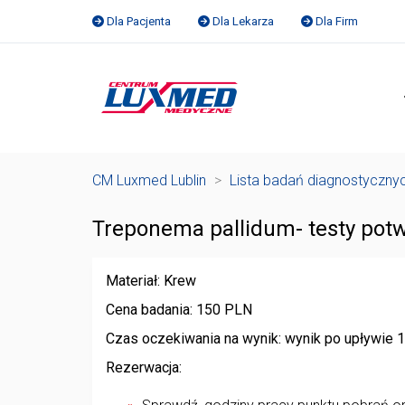
Dla Pacjenta
Dla Lekarza
Dla Firm
CM Luxmed Lublin
>
Lista badań diagnostyczny
Treponema pallidum- testy pot
Materiał: Krew
Cena badania: 150 PLN
Czas oczekiwania na wynik: wynik po upływie 
Rezerwacja: