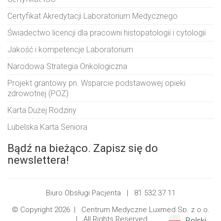
Certyfikat Akredytacji Laboratorium Medycznego
Świadectwo licencji dla pracowni histopatologii i cytologii
Jakość i kompetencje Laboratorium
Narodowa Strategia Onkologiczna
Projekt grantowy pn. Wsparcie podstawowej opieki
zdrowotnej (POZ)
Karta Dużej Rodziny
Lubelska Karta Seniora
Bądź na bieżąco. Zapisz się do
newslettera!
Biuro Obsługi Pacjenta |
81 532 37 11
© Copyright 2026 |
Centrum Medyczne Luxmed Sp. z o.o.
| All Rights Reserved
Polski
Polski