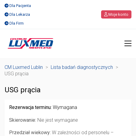
Dla Pacjenta
Dla Lekarza
Moje konto
Dla Firm
CM Luxmed Lublin
>
Lista badań diagnostycznych
>
USG prącia
USG prącia
Rezerwacja terminu:
Wymagana
Skierowanie:
Nie jest wymagane
Przedział wiekowy:
W zależności od personelu –