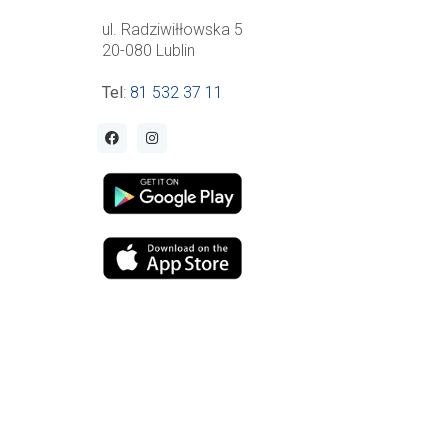
ul. Radziwiłłowska 5
20-080 Lublin
Tel
:
81 532 37 11