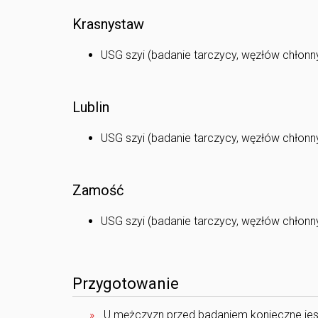
Krasnystaw
USG szyi (badanie tarczycy, węzłów chłonny
Lublin
USG szyi (badanie tarczycy, węzłów chłonny
Zamość
USG szyi (badanie tarczycy, węzłów chłonny
Przygotowanie
U mężczyzn przed badaniem konieczne jest