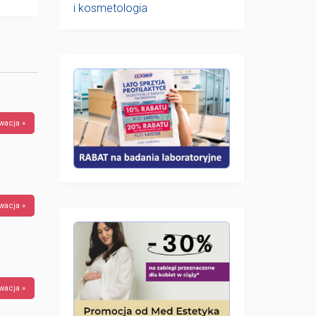
i kosmetologia
wacja »
wacja »
wacja »