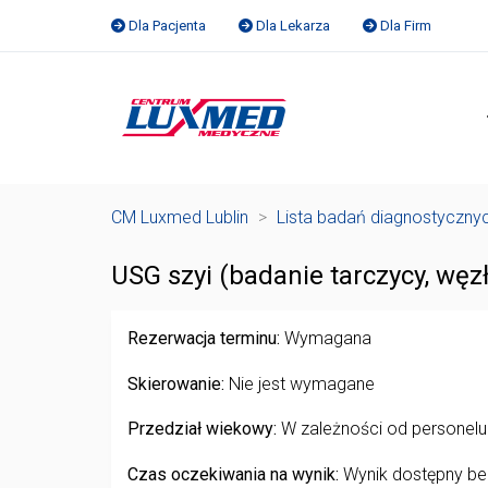
Dla Pacjenta
Dla Lekarza
Dla Firm
CM Luxmed Lublin
>
Lista badań diagnostyczny
USG szyi (badanie tarczycy, węz
Rezerwacja terminu:
Wymagana
Skierowanie:
Nie jest wymagane
Przedział wiekowy:
W zależności od personel
Czas oczekiwania na wynik:
Wynik dostępny be