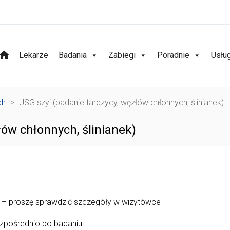
Lekarze
Badania
Zabiegi
Poradnie
Usłu
ch
>
USG szyi (badanie tarczycy, węzłów chłonnych, ślinianek)
łów chłonnych, ślinianek)
u – proszę sprawdzić szczegóły w wizytówce
zpośrednio po badaniu.