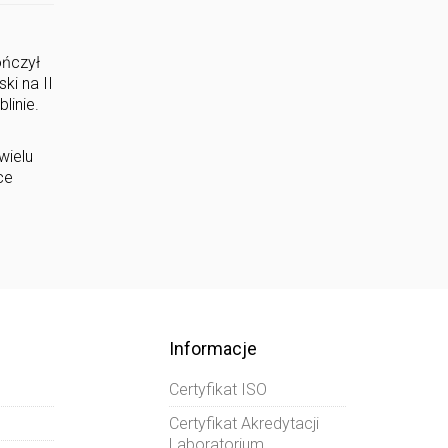
ończył
ki na II
linie.
wielu
ce
Informacje
Certyfikat ISO
Certyfikat Akredytacji
Laboratorium