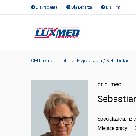
Dla Pacjenta
Dla Lekarza
Dla Firm
CM Luxmed Lublin
>
Fizjoterapia / Rehabilitacja
dr n. med.
Sebastia
Specjalizacja:
fizj
Miejsce pracy:
ul.