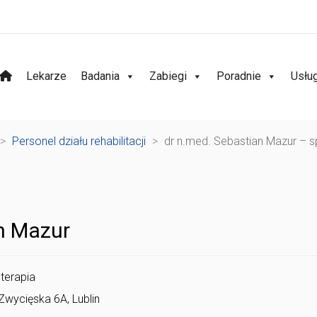
Lekarze
Badania
Zabiegi
Poradnie
Usłu
>
Personel działu rehabilitacji
>
dr n.med. Sebastian Mazur – spe
n Mazur
oterapia
 Zwycięska 6A, Lublin