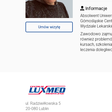
Informacje
Absolwent Uniwer
Górnośląskie Cent
Wydziale Lekarsk
Umów wizytę
Zawodowo zajmuje 
również problemów
kursach, szkolen
leczenia dolegli
ul. Radziwiłłowska 5
20-080 Lublin