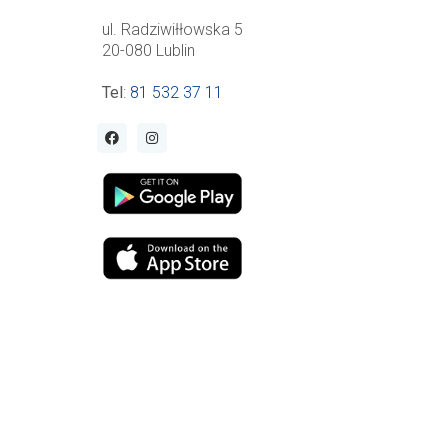
ul. Radziwiłłowska 5
20-080 Lublin
Tel
:
81 532 37 11