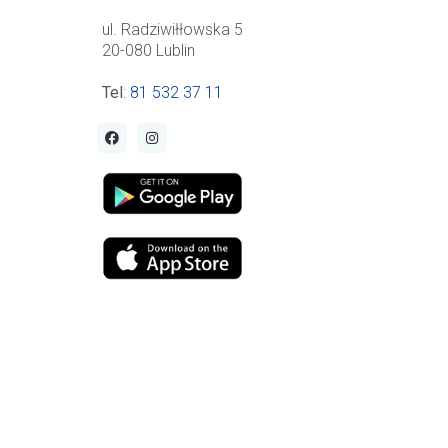
ul. Radziwiłłowska 5
20-080 Lublin
Tel
:
81 532 37 11