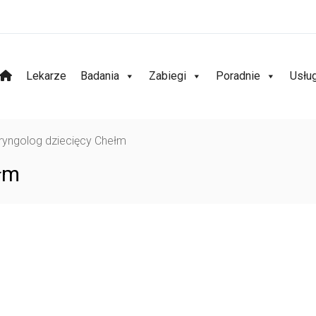
Lekarze
Badania
Zabiegi
Poradnie
Usłu
ryngolog dziecięcy Chełm
łm