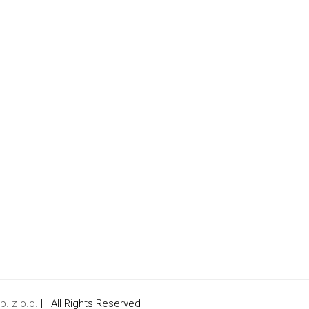
. z o.o.
| All Rights Reserved