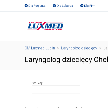
Dla Pacjenta
Dla Lekarza
Dla Firm
CM Luxmed Lublin
>
Laryngolog dziecięcy
>
La
Laryngolog dziecięcy Che
Szukaj: