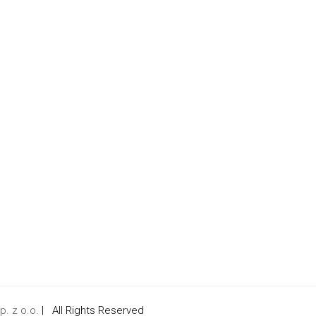
. z o.o.
| All Rights Reserved