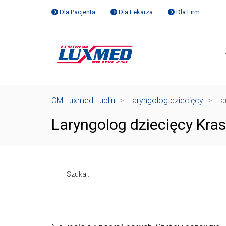
Dla Pacjenta
Dla Lekarza
Dla Firm
CM Luxmed Lublin
>
Laryngolog dziecięcy
>
La
Laryngolog dziecięcy Kra
Szukaj: