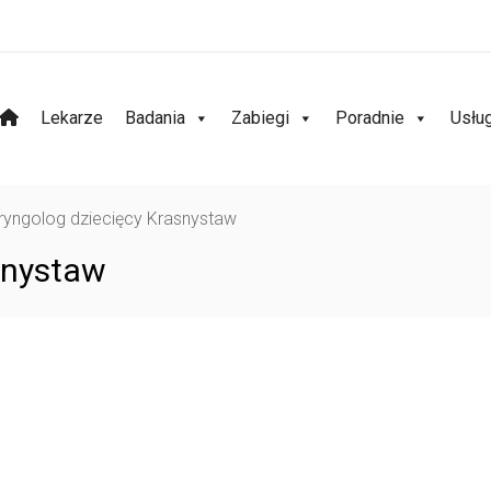
Lekarze
Badania
Zabiegi
Poradnie
Usłu
ryngolog dziecięcy Krasnystaw
snystaw