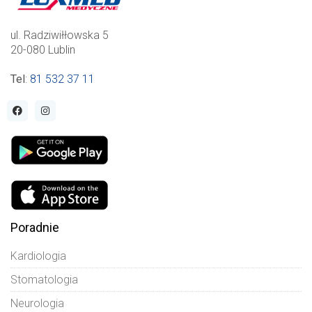
ul. Radziwiłłowska 5
20-080 Lublin
Tel
:
81 532 37 11
Poradnie
Kardiologia
Stomatologia
Neurologia