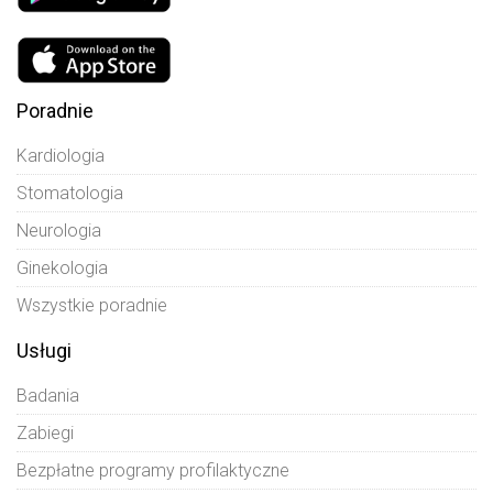
Poradnie
Kardiologia
Stomatologia
Neurologia
Ginekologia
Wszystkie poradnie
Usługi
Badania
Zabiegi
Bezpłatne programy profilaktyczne