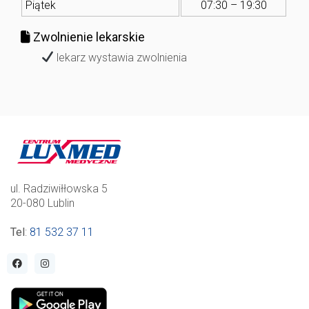
Piątek
07:30 – 19:30
Zwolnienie lekarskie
lekarz wystawia zwolnienia
ul. Radziwiłłowska 5
20-080 Lublin
Tel
:
81 532 37 11