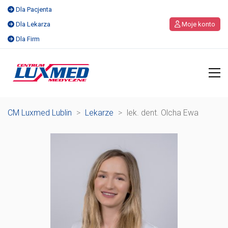
Dla Pacjenta
Dla Lekarza
Moje konto
Dla Firm
CM Luxmed Lublin
>
Lekarze
>
lek. dent. Olcha Ewa