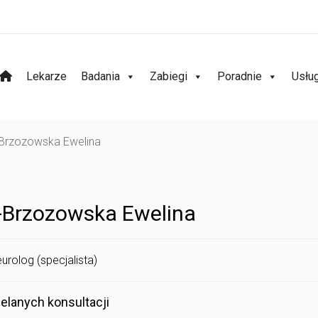
Lekarze
Badania
Zabiegi
Poradnie
Usłu
Brzozowska Ewelina
Brzozowska Ewelina
eurolog (specjalista)
elanych konsultacji