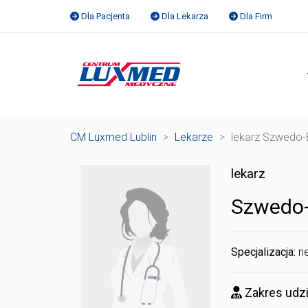
Dla Pacjenta
Dla Lekarza
Dla Firm
CM Luxmed Lublin
>
Lekarze
>
lekarz Szwedo-
lekarz
Szwedo-
Specjalizacja:
n
Zakres udzi