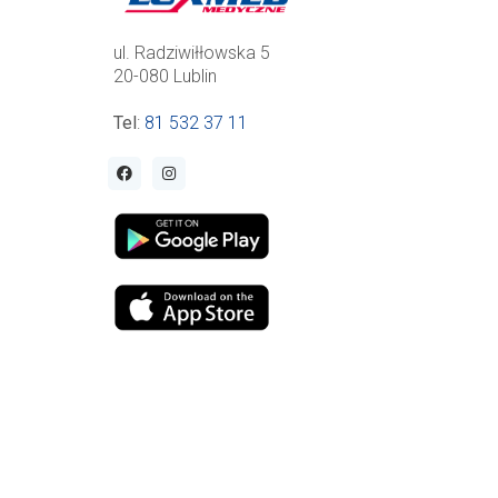
ul. Radziwiłłowska 5
20-080 Lublin
Tel
:
81 532 37 11