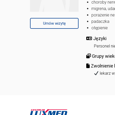
choroby ne
migrena, ud
porażenie n
padaczka
Umów wizytę
otępienie
Języki
Personel ni
Grupy wiek
Zwolnienie 
lekarz w