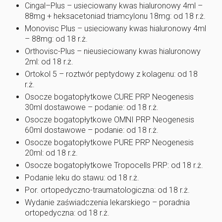
Cingal–Plus – usieciowany kwas hialuronowy 4ml –
88mg + heksacetoniad triamcylonu 18mg: od 18 r.ż.
Monovisc Plus – usieciowany kwas hialuronowy 4ml
– 88mg: od 18 r.ż.
Orthovisc-Plus – nieusieciowany kwas hialuronowy
2ml: od 18 r.ż.
Ortokol 5 – roztwór peptydowy z kolagenu: od 18
r.ż.
Osocze bogatopłytkowe CURE PRP Neogenesis
30ml dostawowe – podanie: od 18 r.ż.
Osocze bogatopłytkowe OMNI PRP Neogenesis
60ml dostawowe – podanie: od 18 r.ż.
Osocze bogatopłytkowe PURE PRP Neogenesis
20ml: od 18 r.ż.
Osocze bogatopłytkowe Tropocells PRP: od 18 r.ż.
Podanie leku do stawu: od 18 r.ż.
Por. ortopedyczno-traumatologiczna: od 18 r.ż.
Wydanie zaświadczenia lekarskiego – poradnia
ortopedyczna: od 18 r.ż.