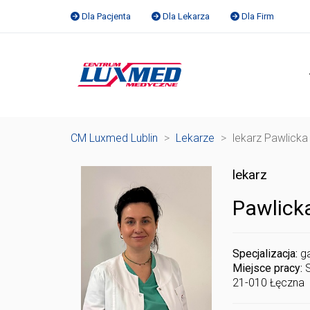
Dla Pacjenta
Dla Lekarza
Dla Firm
CM Luxmed Lublin
>
Lekarze
>
lekarz Pawlicka
lekarz
Pawlick
Specjalizacja:
g
Miejsce pracy:
21-010 Łęczna