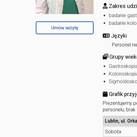
Zakres udzi
badanie gas
badanie ko
Umów wizytę
Języki
Personel ni
Grupy wiek
Gastroskopia 
Kolonoskopia
Sigmoidoskop
Grafik przy
Prezentujemy po
personelu, brak
Lublin, ul. Ork
Sobota