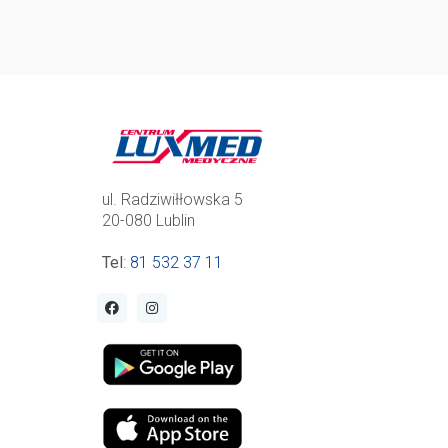
ul. Radziwiłłowska 5
20-080 Lublin
Tel
:
81 532 37 11