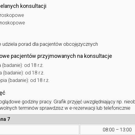
elanych konsultacji
troskopowe
lonoskopowe
e udziela porad dla pacjentów obcojęzycznych
owe pacjentów przyjmowanych na konsultacje
(badanie): od 18 r.ż.
 (badanie): od 18 r.ż.
ia (badanie): od 18 r.ż.
jęć
glądowe godziny pracy. Grafik przyjęć uwzględniający np. nie
 wolnych terminów sprawdzisz w e-rezerwacji lub telefonicznie
ana 7
08:00 – 13:00