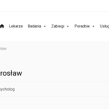
Lekarze
Badania
Zabiegi
Poradnie
Usłu
sław
irosław
sycholog