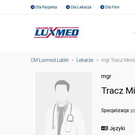
Dla Pacjenta
Dla Lekarza
Dla Firm
CM Luxmed Lublin
>
Lekarze
>
mgr Tracz Miro
mgr
Tracz M
Specjalizacja:
p
Języki