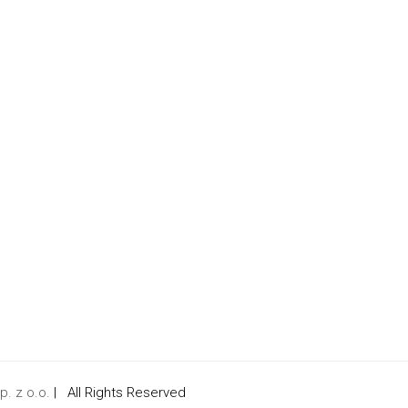
. z o.o.
| All Rights Reserved