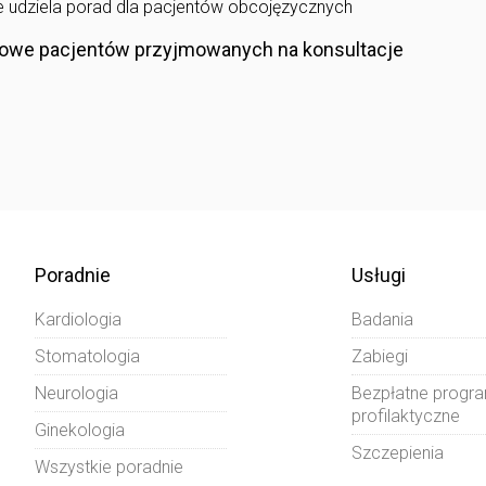
e udziela porad dla pacjentów obcojęzycznych
owe pacjentów przyjmowanych na konsultacje
Poradnie
Usługi
Kardiologia
Badania
Stomatologia
Zabiegi
Neurologia
Bezpłatne progr
profilaktyczne
Ginekologia
Szczepienia
Wszystkie poradnie