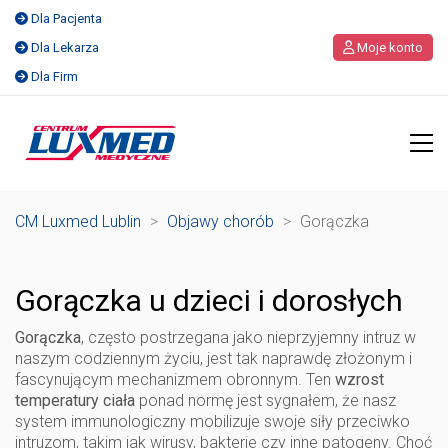
Dla Pacjenta
Dla Lekarza
Moje konto
Dla Firm
CM Luxmed Lublin
>
Objawy chorób
>
Gorączka
Gorączka u dzieci i dorosłych
Gorączka
, często postrzegana jako nieprzyjemny intruz w
naszym codziennym życiu, jest tak naprawdę złożonym i
fascynującym mechanizmem obronnym. Ten
wzrost
temperatury ciała
ponad normę jest sygnałem, że nasz
system immunologiczny mobilizuje swoje siły przeciwko
intruzom, takim jak wirusy, bakterie czy inne patogeny. Choć