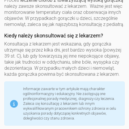
Proces
leczenie chorób
z towarzyszącą wysoką gorączką
należy zawsze skonsultować z lekarzem. Ważne jest więc
monitorowanie temperatury ciała oraz obserwacja innych
objawów. W przypadkach gorączki u dzieci, szczególnie
niemowląt, zaleca się jak najszybszą konsultację z pediatrą.
Kiedy należy skonsultować się z lekarzem?
Konsultacja z lekarzem jest wskazana, gdy gorączka
utrzymuje się przez kilka dni, jest bardzo wysoka (powyżej
39 st. C), lub gdy towarzyszą jej inne niepokojące objawy,
takie jak trudności w oddychaniu, silne bóle, wysypka czy
dezorientacja. W przypadku małych dzieci i niemowląt,
każda gorączka powinna być skonsultowana z lekarzem.
Informacje zawarte w tym artykule mają charakter
ogólnoinformacyjny i edukacyjny. Nie zastępują one
profesjonalnej porady medycznej, diagnozy czy leczenia.
Zaleca się konsultację z lekarzem lub innym
wykwalifikowanym pracownikiem ochrony zdrowia w celu
uzyskania porady dotyczącej konkretnych objawów,
dolegliwości czy stanu zdrowia.