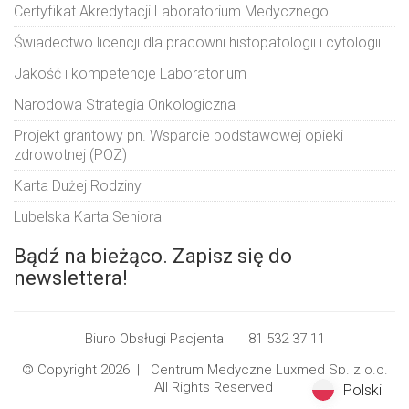
Certyfikat Akredytacji Laboratorium Medycznego
Świadectwo licencji dla pracowni histopatologii i cytologii
Jakość i kompetencje Laboratorium
Narodowa Strategia Onkologiczna
Projekt grantowy pn. Wsparcie podstawowej opieki
zdrowotnej (POZ)
Karta Dużej Rodziny
Lubelska Karta Seniora
Bądź na bieżąco. Zapisz się do
newslettera!
Biuro Obsługi Pacjenta |
81 532 37 11
© Copyright 2026 |
Centrum Medyczne Luxmed Sp. z o.o.
| All Rights Reserved
Polski
Polski