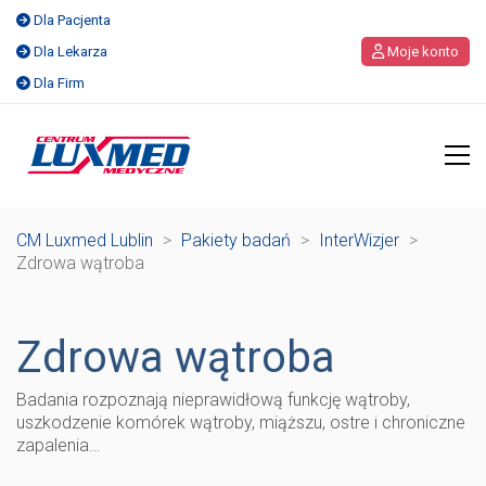
Dla Pacjenta
Dla Lekarza
Moje konto
Dla Firm
CM Luxmed Lublin
>
Pakiety badań
>
InterWizjer
>
Zdrowa wątroba
Zdrowa wątroba
Badania rozpoznają nieprawidłową funkcję wątroby,
uszkodzenie komórek wątroby, miąższu, ostre i chroniczne
zapalenia…