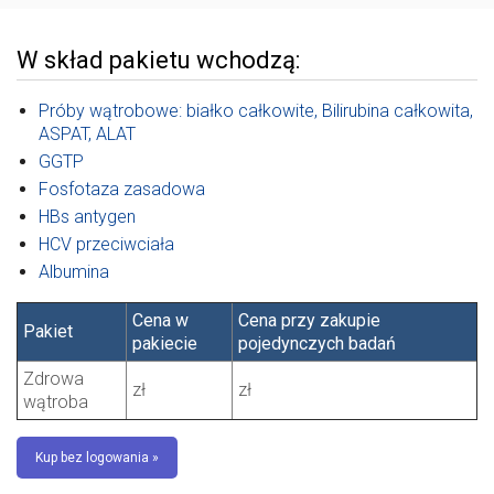
W skład pakietu wchodzą:
Próby wątrobowe: białko całkowite, Bilirubina całkowita,
ASPAT, ALAT
GGTP
Fosfotaza zasadowa
HBs antygen
HCV przeciwciała
Albumina
Cena w
Cena przy zakupie
Pakiet
pakiecie
pojedynczych badań
Zdrowa
zł
zł
wątroba
Kup bez logowania »