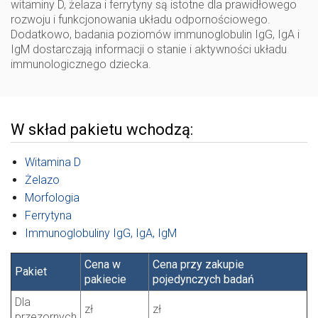
witaminy D, żelaza i ferrytyny są istotne dla prawidłowego
rozwoju i funkcjonowania układu odpornościowego.
Dodatkowo, badania poziomów immunoglobulin IgG, IgA i
IgM dostarczają informacji o stanie i aktywności układu
immunologicznego dziecka.
W skład pakietu wchodzą:
Witamina D
Żelazo
Morfologia
Ferrytyna
Immunoglobuliny IgG, IgA, IgM
Cena w
Cena przy zakupie
Pakiet
pakiecie
pojedynczych badań
Dla
zł
zł
przezornych