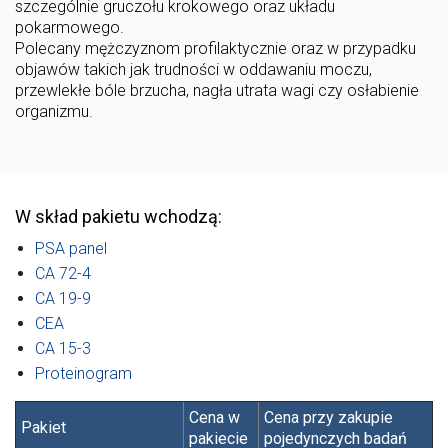
szczególnie gruczołu krokowego oraz układu
pokarmowego.
Polecany mężczyznom profilaktycznie oraz w przypadku
objawów takich jak trudności w oddawaniu moczu,
przewlekłe bóle brzucha, nagła utrata wagi czy osłabienie
organizmu.
W skład pakietu wchodzą:
PSA panel
CA 72-4
CA 19-9
CEA
CA 15-3
Proteinogram
Cena w
Cena przy zakupie
Pakiet
pakiecie
pojedynczych badań